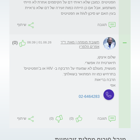
הפטיטיס. כמובן שלא ראיתי דם על הקיסמים אחרת לא הייתי 
משתמש, אבל אם כן הייתה כמות זעירה של דם שלא נראיית 
בעין האם יש סיכןן לhiv או הפטיטיס
תגובה
שיתוף
(0)
תשובת מומחה | מאת: ד"ר
01.06.26 | 06:39
אפרים הלפרין
מעשית, מעולם לא שמעתי על הדבקה ב- HIV או ב'הפטיטיס' 
אפי
02-6464283
תגובה
(0)
(0)
שיתוף
מנהל פורום מחלות זיהומיות