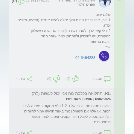
(0)
תשובת מומחה | מאת: ד"ר
14.02.26 | 19:18
אפרים הלפרין
1. אכן, אבל סיבת החום שלך יכולה להיות אחרת  (שפעת, מלריה 
2. בלי קשר לכך- לאחר נשיכה (כמו זו שתוארה בשאלתך 
אפי
02-6464283
תגובה
(0)
(0)
שיתוף
RE: תחלואה בכלבת מה אני יכול לעשות (לת)
18/02/2026 | 23:06 | מאת: דודו
הכלבת מתקדמת בקצב של כ-1-2 ס"מ ממקום הנשיכה לעבר 
המוח, אז אלא אם השואל ננשך באזור הראש אמור להיות לו 
חלון זמן מספיק לקבל חיסון אקטיבי ופסיבי לפני הופעת 
סימפטומים.
תגובה
שיתוף