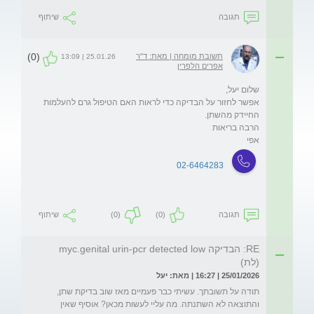
תגובה
שיתוף
(0)
תשובת מומחה | מאת: ד"ר
25.01.26 | 13:09
אפרים הלפרין
אפשר לחזור על הבדיקה כדי לראות האם הטיפול גרם להעלמות 
אפי
02-6464283
תגובה
(0)
(0)
שיתוף
RE: הבדיקה myc.genital urin-pcr detected low
(לת)
25/01/2026 | 16:27 | מאת: יעל
תודה על תשובתך. עשיתי כבר פעמיים מאז שוב בדיקת שתן, 
והתוצאה לא השתנתה. מה עליי לעשות מכאן? אוסיף שאין 