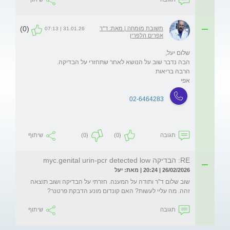
(0)
תשובת מומחה | מאת: ד"ר
31.01.26 | 07:13
אפרים הלפרין
אפי
02-6464283
תגובה
(0)
(0)
שיתוף
RE: הבדיקה myc.genital urin-pcr detected low
26/02/2026 | 20:24 | מאת: יעל
שוב שלום ד"ר ותודה על המענה. חזרתי על הבדיקה ושוב תוצאה 
זהה. מה עליי לעשות? האם קונדום מונע הדבקת פרטנר?
תגובה
שיתוף