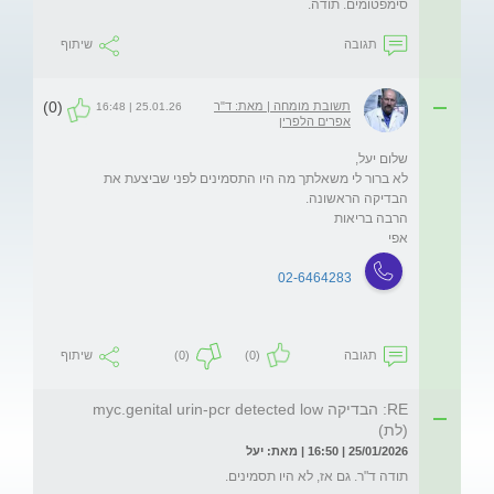
סימפטומים. תודה.
תגובה
שיתוף
(0)
תשובת מומחה | מאת: ד"ר
25.01.26 | 16:48
אפרים הלפרין
לא ברור לי משאלתך מה היו התסמינים לפני שביצעת את 
אפי
02-6464283
תגובה
(0)
(0)
שיתוף
RE: הבדיקה myc.genital urin-pcr detected low
(לת)
25/01/2026 | 16:50 | מאת: יעל
תודה ד"ר. גם אז, לא היו תסמינים. 