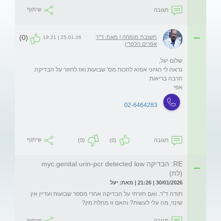
תגובה
שיתוף
(0)
תשובת מומחה | מאת: ד"ר
25.01.26 | 19:21
אפרים הלפרין
אפי
02-6464283
תגובה
(0)
(0)
שיתוף
RE: הבדיקה myc.genital urin-pcr detected low
(לת)
30/01/2026 | 21:26 | מאת: יעל
תודה ד"ר. ואם חזרתי על הבדיקה אחרי מספר שבועות ועדיין אין 
שינוי, מה עלי לעשות? והאם זו מחלת מין?
תגובה
שיתוף