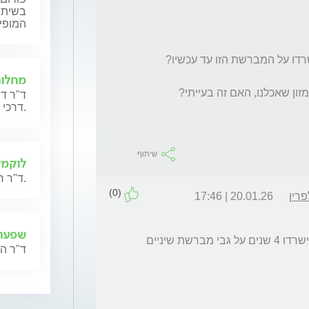
בשיתוף
המופי
מחלות
ד"ר דר
דרכי הנשימה.
שיתוף
לוקמי
ד"ר רון רם ישיב לשאלות בנושא לוקמיה והשתלות מח עצם.
(0)
רין
20.01.26 | 17:46
שפעת
אין זה סביר שנגיפים כמו 'איידס' או 'הפטיטיס' ישרדו 4 שנים על גבי מברשת שיניים 
ד"ר ה