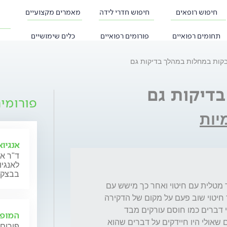
חיפוש רופאים
חיפוש חדרי לידה
מאמרים מקצועיים
תחומים רפואיים
פורומים רפואיים
כלים שימושיים
קות במחלות במהלך בדיקות גם
דיקות גם
פורומי
יות
אנגיו
ד"ר אב
לאנגי
בבצקו
עשיתי בדיקות דם במעבדה, לוקח דמים העביר מטלית עם חיטוי ואחר כך מישש עם 
כפפה כדי למצוא וריד ואחר כך דקר, לא העביר חיטוי שוב פעם על מקום של הדקירה 
לפני שדקר, והוא נגע עם הכפפות האילו בכל מי דברים כמו חוסם עורקים מבד 
המופי
כששם לי אותו על היד,  עכשיו אני אוכלת סרטים שאולי היו חיידקים על דברים שהוא 
פורום 