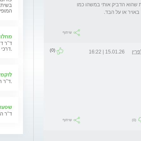
נגע, ושאולי נשפך שם דם של מישהו ויכול להיות שהוא הדביק אותי במשהו כמו 
בשיתוף
המופי
שיתוף
מחלות
ד"ר דר
דרכי הנשימה.
(0)
רין
15.01.26 | 16:22
לוקמי
ד"ר רון רם ישיב לשאלות בנושא לוקמיה והשתלות מח עצם.
שפעת
ד"ר ה
(0)
שיתוף