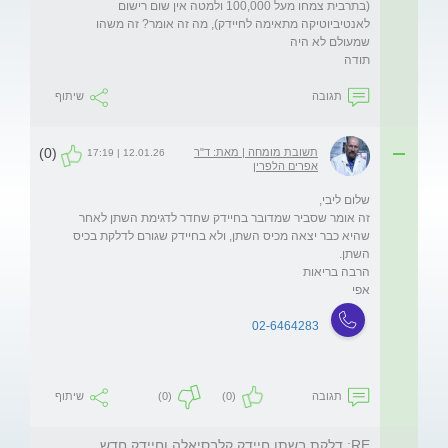
(בתרבית צמחו מעל 100,000 ולמטה אין שום רישום 
לאנטיביוטיקה מתאימה לחיידק), מה זה אומר? זה משהו 
תודה
תגובה
שיתוף
(0)
תשובת מומחה | מאת: ד"ר
12.01.26 | 17:19
אפרים הלפרין
זה אומר שסביר שמדובר בחיידק שחדר לדגימת השתן לאחר 
שהיא כבר יצאה מכיס השתן, ולא בחיידק שגורם לדלקת בכיס 
אפי
02-6464283
תגובה
(0)
(0)
שיתוף
RE: דלקת בשתן חיידק קלבסיאלה וחיידק חדש