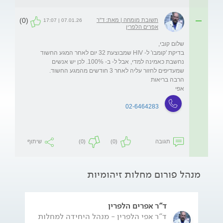
(0)
תשובת מומחה | מאת: ד"ר
07.01.26 | 17:07
אפרים הלפרין
בדיקת 'קומבו' ל- HIV שמבוצעת 32 יום לאחר המגע החשוד 
נחשבת כאמינה למדי, אבל ל- ב- 100%. לכן יש אנשים 
אפי
02-6464283
תגובה
(0)
(0)
שיתוף
מנהל פורום מחלות זיהומיות
ד"ר אפרים הלפרין
ד"ר אפי הלפרין - מנהל היחידה למחלות