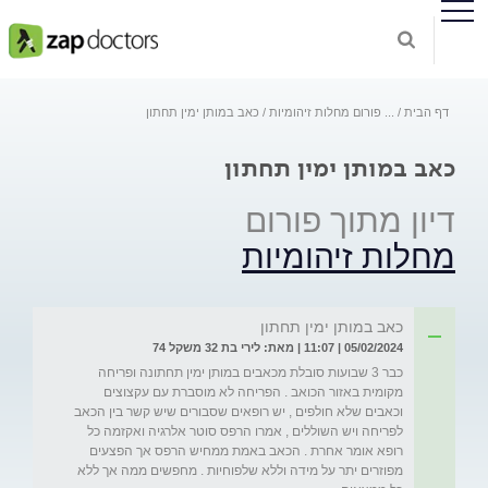
דף הבית
...
פורום מחלות זיהומיות
כאב במותן ימין תחתון
כאב במותן ימין תחתון
דיון מתוך פורום
מחלות זיהומיות
כאב במותן ימין תחתון
05/02/2024 | 11:07 | מאת: לירי בת 32 משקל 74
כבר 3 שבועות סובלת מכאבים במותן ימין תחתונה ופריחה 
מקומית באזור הכואב . הפריחה לא מוסברת עם עקצוצים  
וכאבים שלא חולפים , יש רופאים שסבורים שיש קשר בין הכאב 
לפריחה ויש השוללים , אמרו הרפס סוטר אלרגיה ואקזמה כל 
רופא אומר אחרת . הכאב באמת ממחיש הרפס אך הפצעים 
מפוזרים יתר על מידה וללא שלפוחיות . מחפשים ממה אך ללא 