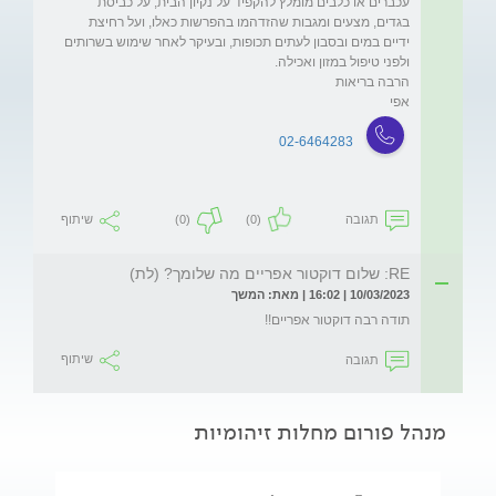
עכברים או כלבים מומלץ להקפיד על נקיון הבית, על כביסת 
בגדים, מצעים ומגבות שהזדהמו בהפרשות כאלו, ועל רחיצת 
ידיים במים ובסבון לעתים תכופות, ובעיקר לאחר שימוש בשרותים 
אפי
02-6464283
תגובה
(0)
(0)
שיתוף
RE: שלום דוקטור אפריים מה שלומך? (לת)
10/03/2023 | 16:02 | מאת: המשך
תודה רבה דוקטור אפריים!!
תגובה
שיתוף
מנהל פורום מחלות זיהומיות