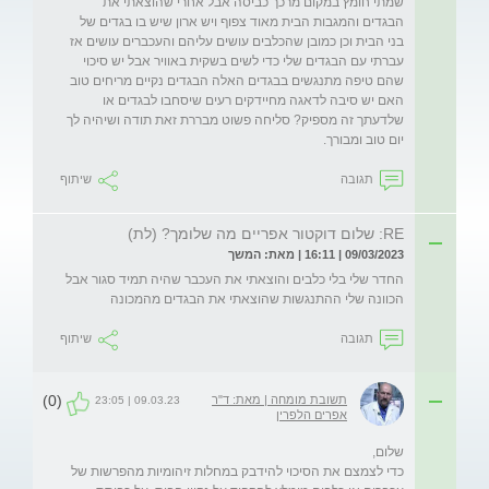
שמתי חומץ במקום מרכך כביסה אבל אחרי שהוצאתי את 
הבגדים והמגבות הבית מאוד צפוף ויש ארון שיש בו בגדים של 
בני הבית וכן כמובן שהכלבים עושים עליהם והעכברים עושים אז 
עברתי עם הבגדים שלי כדי לשים בשקית באוויר אבל יש סיכוי 
שהם טיפה מתנגשים בבגדים האלה הבגדים נקיים מריחים טוב 
האם יש סיבה לדאגה מחיידקים רעים שיסחבו לבגדים או 
שלדעתך זה מספיק? סליחה פשוט מבררת זאת תודה ושיהיה לך 
יום טוב ומבורך.
תגובה
שיתוף
RE: שלום דוקטור אפריים מה שלומך? (לת)
09/03/2023 | 16:11 | מאת: המשך
החדר שלי בלי כלבים והוצאתי את העכבר שהיה תמיד סגור אבל 
הכוונה שלי ההתנגשות שהוצאתי את הבגדים מהמכונה
תגובה
שיתוף
(0)
תשובת מומחה | מאת: ד"ר
09.03.23 | 23:05
אפרים הלפרין
כדי לצמצם את הסיכוי להידבק במחלות זיהומיות מהפרשות של 