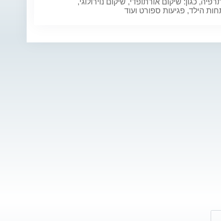
תרפיה, כגון: שיקום אורתופדי, שיקום נוירולוגי,
ת הילד, פגיעות ספורט ועוד