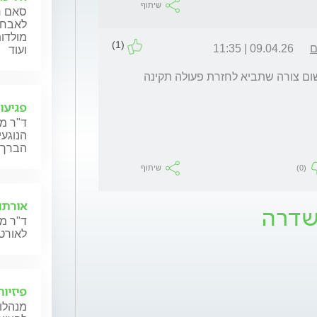
שיתוף
סאם ח'
לאבחון
מולדות
(1)
ם
09.04.26 | 11:35
ועוד
נכון לרגע זה, לחוט השדרה אין כל יכול איחוי בשום צורה שתביא לחזרת פעולה תקינה 
פגיעו
ד"ר מ
הנוגעי
הברך,
(0)
שיתוף
אורתו
שדרה
ד"ר מנ
לאורטו
פיזיו
מנהלות