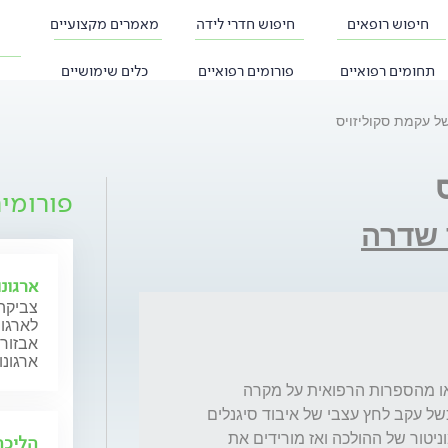
חיפוש רופאים
חיפוש חדרי לידה
מאמרים מקצועיים
תחומים רפואיים
פורומים רפואיים
כלים שימושיים
ל עקמת סקוליזויס
פורומי
 שדרה
ארגונ
צביקה 
לארגונ
אבזור 
ארגונו
ברצוני לשאול שאלה אם ידוע לך מניסיון אישי או מהספרות הרפואית על מקרה 
שמישהו עושה ניתוח עקמת והניתוח הראשון נכשל עקב לחץ עצבי של איבוד סיגנלים 
כתוצאה מהמוטות והבן אדם משותק זמנית במוניטור של ההולכה ואז מורידים את 
הליכה