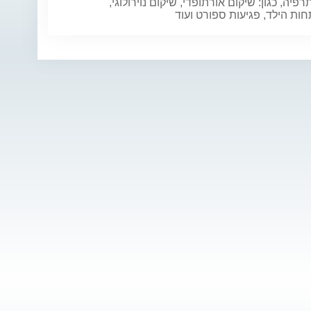
תרפיה, כגון: שיקום אורתופדי, שיקום נוירולוגי,
ת הילד, פגיעות ספורט ועוד