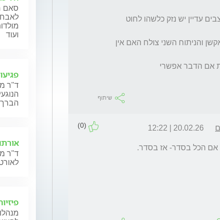
סאם ח'
לאבחון
אבל האם במקרה כזה גם אם יש חזרה של העצבים עדיין יש נזק כלשהו לחוט 
מולדות
ועוד
ולמקרה שעושים תהליך של משהו כמו הלו טראקשן והניתוח השני צולח האם אין 
פגיעו
ד"ר מ
הנוגעי
שיתוף
הברך,
(0)
ם
20.02.26 | 12:22
אורתו
ד"ר מנ
לאורטו
פיזיו
מנהלות