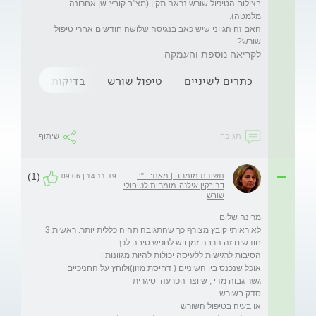
בצילום הטיפול שורש נראה תקין (מצ"ב קובץ-שן אחרונה 
האם זה הגיוני שיש כאב בנגיסה שלושה חודשים אחרי טיפול 
שורש?

לקריאה נוספת והעמקה
כתרים לשיניים
טיפול שורש
בדיקות
רמת DHEAS גבוהה
תגובה
שיתוף
(1)
תשובת מומחה | מאת: ד"ר
14.11.19 | 09:06
דבורקין אילנה-מומחית לטיפולי
שורש
לא ראיתי קובץ מצורף כך שהתגובה תהיה כללית יותר. ראשית 3 