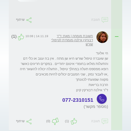
תגובה
שיתוף
(1)
תשובת מומחה | מאת: ד"ר
14.11.19 | 10:08
דבורקין אילנה-מומחית לטיפולי
שורש
שן שעברה טיפול שורש היא שן מתה . אין בה עצב או כלי דם 
והתעלות מולאו בחומרי איטום יחודיים . במקרים חריגים כאשר 
רופא מפספס תעלה במהלך טיפול , התעלה יכולה להשאר חיה 
ד"ר אילנה דבורקין קינן 

077-2310151
(מספר מקשר)
תגובה
(1)
(0)
שיתוף