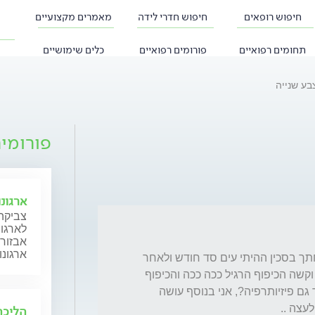
חיפוש רופאים
חיפוש חדרי לידה
מאמרים מקצועיים
תחומים רפואיים
פורומים רפואיים
כלים שימושיים
בע שנייה
פורומי
ארגונ
צביקה 
לארגונ
אבזור 
ארגונו
אני אחרי ניתוח קריעת גיד באצבע כתוצאה מחתך בסכין ההיתי עים סד חודש ולאחר 
מכן ריפוי ועיסוק כרגע שבוע 6 היד עדיין נפוחה וקשה הכיפוף הרגיל ככה ככה והכיפוף 
העליון בקושי, האים זה תקין לזמן הזה?, או צריך גם פיזיותרפיה?, אני בנוסף עושה 
עצה ..
הליכה