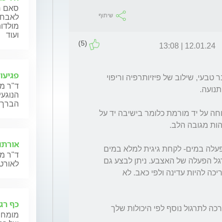
סאם ח'
שיתוף
לאבחון
מולדות
ועוד
(5)
12.01.24 | 13:08
פגיעו
 נוקשות וקושי בתנועה לאחר ניתוח וסד הוא דבר טבעי, שילוב של פיזיותרפיה וריפוי 
ד"ר מ
הנוגעי
הברך,
על מנת להפחית נפיחות יש לשמור במהלך מנוחה על יד מורמת כלומר בישיבה יד על 
אורתו
אחד הדרכים שאתה יכול להתחיל לתרגל זה הפעלה במים- לקחת גיגית למלא במים 
ד"ר מנ
חמים (לא רותחים) וכשהיד במים להתחיל לתרגל הפעלה של האצבע. ניתן לבצע גם 
לאורטו
בעזרת היד הנגדית לכיפוף ופשיטה ההפעלה צריכה להיות עדינה ולפי כאב. לא 
כף רג
ותפנה לפיזיותרפיה על מנת שיוכלו לתת לך הדרכה לתרגול נוסף לפי היכולות שלך 
מומחי 