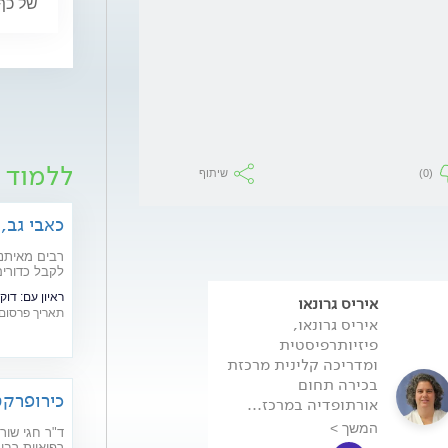
של כף
ללמוד 
(0)
שיתוף
כאבי גב,
הרגליים
רבים מאיתנו
לקבל כדורים
לעיתים קרובו
ראיון עם:
דוק
איריס גרונאו
עדי סער לוקר
תאריך פרסום: /05/2026
איריס גרונאו,
עדי סער-לוקר,
פיזיותרפיסטית
פיזיותרפיסטית,
ומדריכה קלינית מרכזת
מדריכה קלינית ו
בכירה תחום
בכירה תחום ברי
כירופרקט
אורתופדיה במרכז...
האישה במרכז...
ולשיפור 
המשך >
המשך >
ד"ר חגי שור
רפואיות רבות