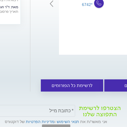
לפודקאסט
*6742
*6742
מאת:
ד"ר חגי
תאריך פרסום: /12/2023
ם
לרשימת כל הפורומים
הצטרפו לרשימת
התפוצה שלנו
אני מאשר/ת את
תנאי השימוש
ו
מדיניות הפרטיות
של דוקטורס