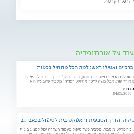
 הרגל והקרסול
עוד על אורתופדיה
 ברכיים ואפילו ראש: למה הכל מתחיל בכפות
 סובלים מכאבי ראש, גב תחתון, ברכיים או "דורבן", ורצים לרופא כדי
 או זריקות. אבל משה לייפר מ"דוקטורפדיה" מסביר שהבעיה היא
ת הנדסית: "הגוף הוא כמו בניין, וכפות הרגליים הן היסודות שלו".
טורפדיה
לנה בר מאור
04
לנה בר מאור,
פיזיותרפיסטית
מרכזת
ומדריכה קלינית בעלת
אות
תואר ראשון B.Sc
יקה: הדרך הטבעית והאפקטיבית לטיפול בכאבי גב
ברפואת ספורט...
הבריאות
המשך >
, כירופרקט מוסמך, מסביר כיצד טיפול בעמוד השדרה יכול למנוע בעיות
 בגוף, לחסוך תרופות וניתוחים ולהקל על כאבים ואי נוחות. האזינו