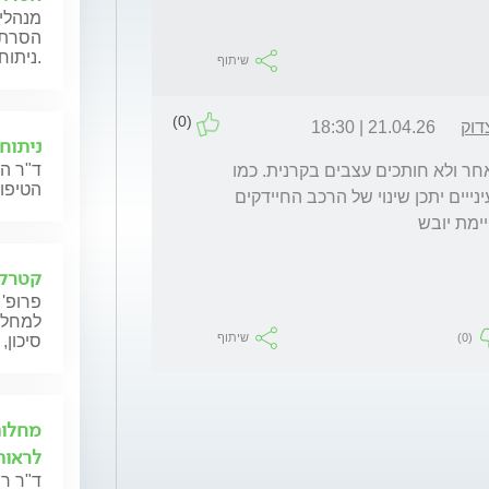
מנהלי 
הסרת מ
ניתוחיים במגוון שיטות.
שיתוף
(0)
דוק
21.04.26 | 18:30
ניתוח
ד"ר הל
קרטקטומי שטחית לא אמורה להחמיר יובש מאחר ולא חותכים עצבים בקרנית. כמו 
הטיפול
כל ניתוח עיניים בו משתמשים במבחר טיפות עינייים יתכן שינוי של הרכב החיידקים 
ימת יובש 
קטרקט
פרופ' 
למחלות
(0)
שיתוף
סיכון,
מחלות
לראות
ד"ר ר