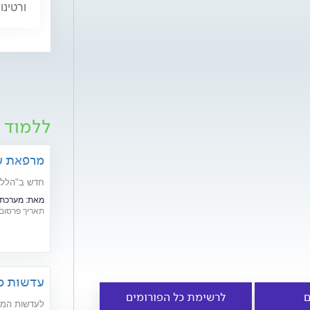
ורטינו
ללמוד ע
מרפאת עי
חדש ב"הלל י
מאת:
מערכת ap doctors
תאריך פרסום: /01/2015
עדשות מג
עבור ילדי
ם
לרשימת כל הפורומים
לעדשות המגע