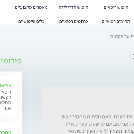
חיפוש רופאים
חיפוש חדרי לידה
מאמרים מקצועיים
תחומים רפואיים
פורומים רפואיים
כלים שימושיים
ת של הקרנית
פורומי
בריאו
רופאי 
הקשורי
מחלות 
ועוד
הפנית אותי לניתוח קרטקטומיה שטחי בשל ארוזיה חוזרת. האם הניתוח מחמיר יובש 
בעינים אם כבר גם ככה אני סובלת ממנה ? וכעת אני שוב עם עדשה טיפולית. אילו 
טיפות הכי מומלצות לשים כשיש עדשה ? הילו קומוד משאיר לי את העין יבשה ואז 
הסרת 