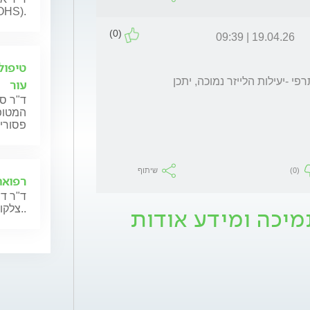
OHS).
(0)
19.04.26 | 09:39
טיפול
לא מומלץ לעשות טיפול לייזר בזמן טיפול פוטותרפי -יעילות הלייזר נמוכה, יתכן 
עור
ד"ר ס
המטופל
פסוריא
(0)
שיתוף
רפואת
ד"ר דנ
מיכה ומידע אודות
צלקות, הצטלקויות, פתרונות אסתטיים ועוד..