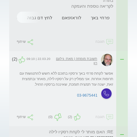
בתודה
לקריאה נוספת והעמקה
פרחי באך
לוראזפאם
לחץ דם גבוה
סומאק
תגובה
שיתוף
(2)
תשובת מומחה | מאת: גילעם
22.03.20 | 09:10
רון
אפשר לקחת פרחי באך ורסקיו בתוכם ללא חשש להתנגשות עם 
תרופות אחרות. אני ממליץ רק על רסקיו לילה, מאחר ובתמצית 
זאת, ישנה עוד תמצית תומכת, שאיננה ברסקיו הרגיל. 
03-9675441
תגובה
(2)
(0)
שיתוף
RE: האם מותר לי לקחת רסקיו לילה