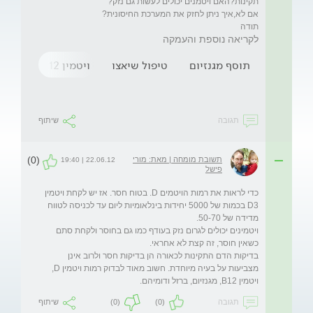
תודה
לקריאה נוספת והעמקה
תוסף מגנזיום
טיפול שיאצו
ויטמין b12
תגובה
שיתוף
(0)
תשובת מומחה | מאת: מורי
22.06.12 | 19:40
פישל
כדי לראות את רמות הויטמים D. בטוח חסר. אז יש לקחת ויטמין 
D3 בכמות של 5000 יחידות בינלאומיות ליום עד לכניסה לטווח 
ויטמינים יכולים לגרום נזק בעודף כמו גם בחוסר ולקחת סתם 
בדיקות הדם התקינות לכאורה הן בדיקות חסר ולרוב אינן 
מצביעות על בעיה מיוחדת. חשוב מאוד לבדוק רמות ויטמין D, 
ויטמין B12, מגנזיום, ברזל ודומיהם.
תגובה
(0)
(0)
שיתוף