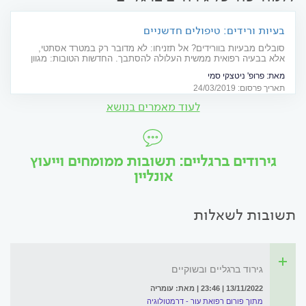
בעיות ורידים: טיפולים חדשניים
סובלים מבעיות בוורידים? אל תזניחו: לא מדובר רק במטרד אסתטי,
אלא בבעיה רפואית ממשית העלולה להסתבך. החדשות הטובות: מגוון
שיטות חדשניות מאפשרות לטפל ביעילות בבעיות ורידים. תכירו: טיפולי
מאת:
פרופ' ניטצקי סמי
לייזר, הזרקת קצף והזרקת דבק
תאריך פרסום: 24/03/2019
לעוד מאמרים בנושא
גירודים ברגליים: תשובות ממומחים וייעוץ
אונליין
תשובות לשאלות
גירוד ברגליים ובשוקיים
13/11/2022 | 23:46 | מאת: עומריה
מתוך פורום רפואת עור - דרמטולוגיה