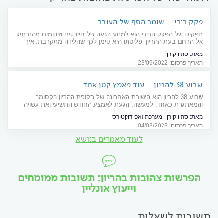
פקק רירי – שומר הסף של העובר
תפקידו של הפקק הרירי הוא למנוע הגעה של חיידקים וזיהומים מהנרתיק
אל הרחם בעת ההריון. פליטתו היא סימן לכך שהלידה מתקרבת. איך
תזהו את פליטתו של הפקק הרירי והאם זה הזמן לצאת לבית היולדות?
מאת:
סתיו קורן
תאריך פרסום: 23/09/2022
שבוע 38 להריון – עוד מאמץ קטן אחד
שבוע 38 להריון הוא הישורת האחרונה של תקופת ההריון הקסומה
והמאתגרת כאחד. למעשה, הגעת לאמצע החודש התשיעי ואת עשויה
ללדת בכל יום. מה את הולכת לחוות השבוע? בכתבה הבאה
מאת:
סתיו קורן - מערכת זאפ דוקטורס
תאריך פרסום: 04/03/2023
לעוד מאמרים בנושא
הפרשות צהובות בהריון: תשובות ממומחים
וייעוץ אונליין
תשובות לשאלות