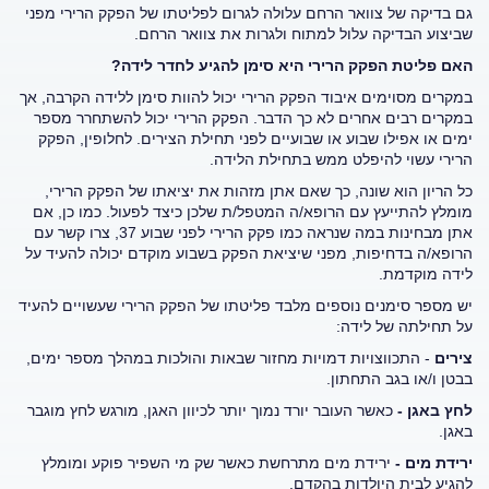
גם בדיקה של צוואר הרחם עלולה לגרום לפליטתו של הפקק הרירי מפני
שביצוע הבדיקה עלול למתוח ולגרות את צוואר הרחם.
האם פליטת הפקק הרירי היא סימן להגיע לחדר לידה?
במקרים מסוימים איבוד הפקק הרירי יכול להוות סימן ללידה הקרבה, אך
במקרים רבים אחרים לא כך הדבר. הפקק הרירי יכול להשתחרר מספר
ימים או אפילו שבוע או שבועיים לפני תחילת הצירים. לחלופין, הפקק
הרירי עשוי להיפלט ממש בתחילת הלידה.
כל הריון הוא שונה, כך שאם אתן מזהות את יציאתו של הפקק הרירי,
מומלץ להתייעץ עם הרופא/ה המטפל/ת שלכן כיצד לפעול. כמו כן, אם
אתן מבחינות במה שנראה כמו פקק הרירי לפני שבוע 37, צרו קשר עם
הרופא/ה בדחיפות, מפני שיציאת הפקק בשבוע מוקדם יכולה להעיד על
לידה מוקדמת.
יש מספר סימנים נוספים מלבד פליטתו של הפקק הרירי שעשויים להעיד
על תחילתה של לידה:
צירים
- התכווצויות דמויות מחזור שבאות והולכות במהלך מספר ימים,
בבטן ו/או בגב התחתון.
לחץ באגן -
כאשר העובר יורד נמוך יותר לכיוון האגן, מורגש לחץ מוגבר
באגן.
ירידת מים -
ירידת מים מתרחשת כאשר שק מי השפיר פוקע ומומלץ
להגיע לבית היולדות בהקדם.