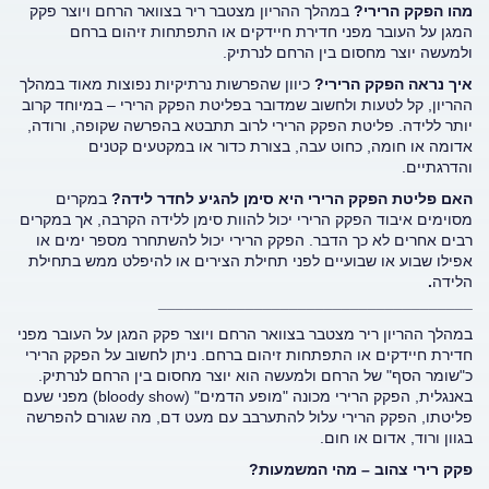
מהו הפקק הרירי?
במהלך ההריון מצטבר ריר בצוואר הרחם ויוצר פקק
המגן על העובר מפני חדירת חיידקים או התפתחות זיהום ברחם
ולמעשה יוצר מחסום בין הרחם לנרתיק.
איך נראה הפקק הרירי?
כיוון שהפרשות נרתיקיות נפוצות מאוד במהלך
ההריון, קל לטעות ולחשוב שמדובר בפליטת הפקק הרירי – במיוחד קרוב
יותר ללידה. פליטת הפקק הרירי לרוב תתבטא בהפרשה שקופה, ורודה,
אדומה או חומה, כחוט עבה, בצורת כדור או במקטעים קטנים
והדרגתיים.
האם פליטת הפקק הרירי היא סימן להגיע לחדר לידה?
במקרים
מסוימים איבוד הפקק הרירי יכול להוות סימן ללידה הקרבה, אך במקרים
רבים אחרים לא כך הדבר. הפקק הרירי יכול להשתחרר מספר ימים או
אפילו שבוע או שבועיים לפני תחילת הצירים או להיפלט ממש בתחילת
הלידה
.
____________________________________
במהלך ההריון ריר מצטבר בצוואר הרחם ויוצר פקק המגן על העובר מפני
חדירת חיידקים או התפתחות זיהום ברחם. ניתן לחשוב על הפקק הרירי
כ"שומר הסף" של הרחם ולמעשה הוא יוצר מחסום בין הרחם לנרתיק.
באנגלית, הפקק הרירי מכונה "מופע הדמים" (bloody show) מפני שעם
פליטתו, הפקק הרירי עלול להתערבב עם מעט דם, מה שגורם להפרשה
בגוון ורוד, אדום או חום.
פקק רירי צהוב – מהי המשמעות?