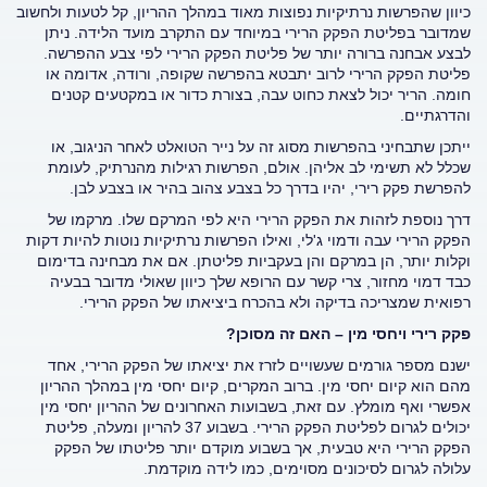
כיוון שהפרשות נרתיקיות נפוצות מאוד במהלך ההריון, קל לטעות ולחשוב
שמדובר בפליטת הפקק הרירי במיוחד עם התקרב מועד הלידה. ניתן
לבצע אבחנה ברורה יותר של פליטת הפקק הרירי לפי צבע ההפרשה.
פליטת הפקק הרירי לרוב יתבטא בהפרשה שקופה, ורודה, אדומה או
חומה. הריר יכול לצאת כחוט עבה, בצורת כדור או במקטעים קטנים
והדרגתיים.
ייתכן שתבחיני בהפרשות מסוג זה על נייר הטואלט לאחר הניגוב, או
שכלל לא תשימי לב אליהן. אולם, הפרשות רגילות מהנרתיק, לעומת
להפרשת פקק רירי, יהיו בדרך כל בצבע צהוב בהיר או בצבע לבן.
דרך נוספת לזהות את הפקק הרירי היא לפי המרקם שלו. מרקמו של
הפקק הרירי עבה ודמוי ג'לי, ואילו הפרשות נרתיקיות נוטות להיות דקות
וקלות יותר, הן במרקם והן בעקביות פליטתן. אם את מבחינה בדימום
כבד דמוי מחזור, צרי קשר עם הרופא שלך כיוון שאולי מדובר בבעיה
רפואית שמצריכה בדיקה ולא בהכרח ביציאתו של הפקק הרירי.
פקק רירי ויחסי מין – האם זה מסוכן?
ישנם מספר גורמים שעשויים לזרז את יציאתו של הפקק הרירי, אחד
מהם הוא קיום יחסי מין. ברוב המקרים, קיום יחסי מין במהלך ההריון
אפשרי ואף מומלץ. עם זאת, בשבועות האחרונים של ההריון יחסי מין
יכולים לגרום לפליטת הפקק הרירי. בשבוע 37 להריון ומעלה, פליטת
הפקק הרירי היא טבעית, אך בשבוע מוקדם יותר פליטתו של הפקק
עלולה לגרום לסיכונים מסוימים, כמו לידה מוקדמת.