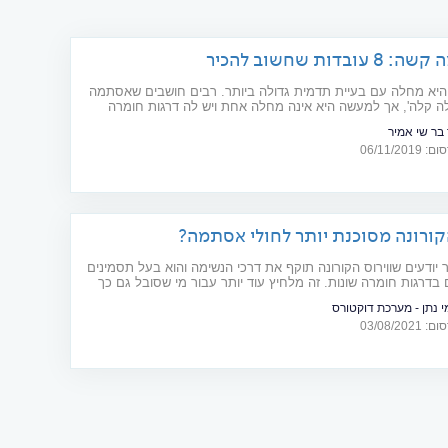
עובדות שחשוב להכיר
יא מחלה עם בעיית תדמית גדולה ביותר. רבים חושבים שאסתמה
ה קלה', אך למעשה היא אינה מחלה אחת ויש לה דרגות חומרה
חייבות התייחסות שונה. מהי אסתמה קשה, מהן ההשלכות על איכות
 בר שי אמיר
, ואילו טיפולים מוצעים כיום לחולים?
06/11/20
ורונה מסוכנת יותר לחולי אסתמה?
 יודעים שווירוס הקורונה תוקף את דרכי הנשימה והוא בעל תסמינים
 בדרגות חומרה שונות. זה מלחיץ עוד יותר עבור מי שסובל גם כך
מחלות ריאה שונות כמו אסתמה. אולם הלחץ בטח שלא יתרום
י נתן - מערכת דוקטורס
ם והוא נובע גם מהעובדה שהקורונה, למרות כל יחסי הציבור שלה,
03/08/20
ן מחלה חדשה ולרובנו אין מספיק אינפורמציה לגביה