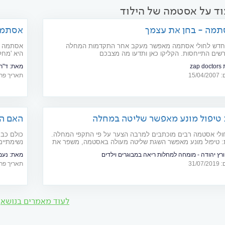
וד על אסטמה של הילוד
תמה - בחן את עצמך
אסתמה קשה: 8 
י חדש לחולי אסתמה מאפשר מעקב אחר התקדמות המחלה
אסתמה ה
ורשים התייחסות. הקליקו כאן ותדעו מה מצבכם
היא 'מחל
שונות המ
zap
מאת:
ד"ר
חיי החולה
15/
תאריך פרסום: 19
טיפול מונע מאפשר שליטה במחלה
האם הק
ולי אסטמה רבים מוכתבים למרבה הצער על פי התקפי המחלה.
כולם כבר
 טיפול מונע מאפשר השגת שליטה מעולה באסטמה, משפר את
נשימתיים
, מונע התקפים ואף עשוי להציל חיים
גם כך מ
ורץ יהודה - מומחה למחלות ריאה במבוגרים וילדים
מאת:
נעמ
לבריאותכ
31/
תאריך פרסום: 21
היא עדיי
לעוד מאמרים בנושא