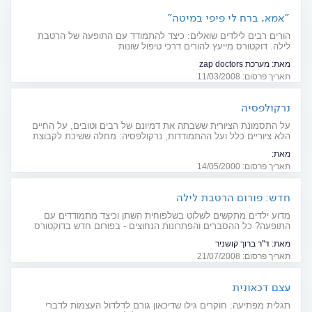
"אמא, ברח לי פיפי במיטה"
הורים רבים לילדים שואלים: כיצד להתמודד עם התופעה של הרטבת
לילה. דוקטורס מייעץ להורים דרכי טיפול שונות
מאת:
מערכת zap doctors
תאריך פרסום: 11/03/2008
נרקולפסיה
על התסמונת הציורית ששבתה את דמיונם של רבים וטובים, על החיים
הלא ציוריים כלל ועל ההתמודדות, נרקולפסיה: מחלה ששיכת לקבוצת
של מחלות שמתאפיינות בשינת יתר - לא רוצים לישון
מאת:
חולי הנרקולפסיה חווים ישנוניות יתר במהלך היום, והרדמות מהירה ופתאומית
תאריך פרסום: 14/05/2000
ללא שליטה במשך שעות היום תוך כדי ביצוע משימות.
חדש: פורום הרטבת לילה
מדוע ילדים מתקשים לשלוט בשלפוחית השתן וכיצד מתמודדים עם
התופעה? כל ההסברים והפתרונות הנחוצים - בפורום חדש בדוקטורס
מאת:
ד"ר ברוך קושניר
תאריך פרסום: 21/07/2008
עצם דכאונית
תגלית מפתיעה: חוקרים גילו שדיכאון גורם לדלדול העצמות לדברי