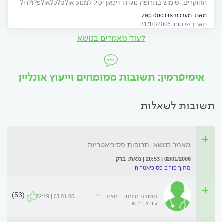
החוקרים, שימוש בתרופה נוגדת דיכאון יכול למנוע או?ס?ט?או?פ?ו?רו?
ז?יס
מאת:
מערכת zap doctors
תאריך פרסום: 31/10/2006
לעוד מאמרים בנושא
אימיפרמין: תשובות ממומחים וייעוץ אונליין
תשובות לשאלות
מאמר בנושא: תרופות פסיכיאטריות
02/01/2006 | 20:53 | מאת: ברק
מתוך פורום פסיכיאטריה
(53)
תשובת מומחה | מאת: דר'
03.01.06 | 22:19
גיורא הידש