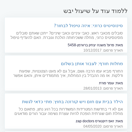
ללמוד עוד על שיעול יבש
סינוסיטיס כרוני: איזה טיפול לבחור?
סובלים מכאבי ראש, כאבי עיניים וכאבי שיניים? ייתכן שאתם סובלים
מסינוסיטיס כרוני, מחלה ששכיחותה הולכת וגוברת. האם להעדיף טיפול
שמרני או ניתוח? מדריך
מאת:
פרופ' משנה יצחק ברוורמן-5458
תאריך פרסום: 10/12/2017
מחלות חורף: לעבור אותן בשלום
החורף מביא עמו הרבה גשם, אבל גם לא מעט הצטננויות, שפעות
ודלקות. אז מה ההבדל בין המחלות, איך מתמודדים איתן, והאם אפשר
למנוע אותן מראש?
מאת:
עומר פורת
תאריך פרסום: 28/01/2013
הילד בבית עם חום ויש קורונה בחוץ: מתי כדאי לגשת
לרופא?
אם לא די בחדשות המטרידות המשודרות בכל רגע נתון, פתאום כל
מחלת חום שגרתית הופכת להיות עוצרת נשימה עבור הורים מודאגים
(ובצדק). אילו תסמינים עשויים להעיד על מחלת הקורונה? ומתי חשוב
מאת:
זאפ דוקטורס zap doctors
לגשת לייעוץ רפואי? כל הפרטים בכתבה
תאריך פרסום: 04/05/2020