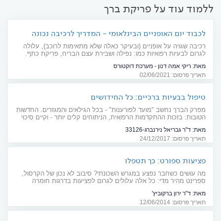
ללמוד עוד על פריקת ברך
לכבוד יום האופניים הבינלאומי - המדריך לרכיבה נכונה
רכיבה שגויה על אופניים (ובעיקר כאלה שלא מתאימות לרוכב), עלולה
לגרום לבעיות רפואיות כמו: נפילה ושבירת עצם הבריח, פריקת כתף.
CYCLIST HAND –לחץ על שורש כף היד. בעיות בעמוד השדרה ועוד.
מאת:
ריקי אמה דנון - מערכת דוקטורס
איך לרכב נכון ולהימנע מפגיעות?
תאריך פרסום: 02/06/2021
טיפול בבעיות ברכיים: כל החידושים
מפרק הברך נחשב "מועד לפורענות" - בכל הגילאים והמגזרים. החדשות
הטובות: בזכות ההתקדמות הרפואית, הניתוחים קלים יותר - וקיים סיכוי
גדול יותר להצלחת הניתוח
מאת:
ד"ר גבריאל נירנברג-33126
תאריך פרסום: 24/12/2017
פציעות ספורט: כך תטפלו
מה עושים כשחבר נפצע במגרש השכונתי? סיבוב לא נכון של הקרסול,
ספרינט מהיר מדי: כל אלה עלולים לגרום לפציעות בדרגות חומרה
שונות. מדריך לאבחון וטיפול
מאת:
ד"ר ירון ברקוביץ'
תאריך פרסום: 12/06/2014