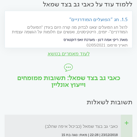
ללמוד עוד על כאבי גב בצד שמאל
1.5. חג "הפועלים המודרניים"
לרגל חג הפועלים יצאנו לבדוק מה קורה היום בעידן "הפועלים
המודרניים"- יזמים, הייטקיסטים, ואנשים עם חלומות על הגשמה עצמית
שרוצים להגיע רחוק, ומשלמים על זה בבריאות שלהם. ראיון עם איתן
מאת:
ריקי אמה דנון - מערכת זאפ דוקטורס
מאירי, פסיכולוג תעסוקתי. מחבר הספר "המגפה השקטה במקומות
תאריך פרסום: 02/05/2021
העבודה"
לעוד מאמרים בנושא
כאבי גב בצד שמאל: תשובות ממומחים
וייעוץ אונליין
תשובות לשאלות
כאבי גב בצד שמאל (כביכול איפה שהלב)
23/12/2018 | 22:28 | מאת: נוגה בת 15