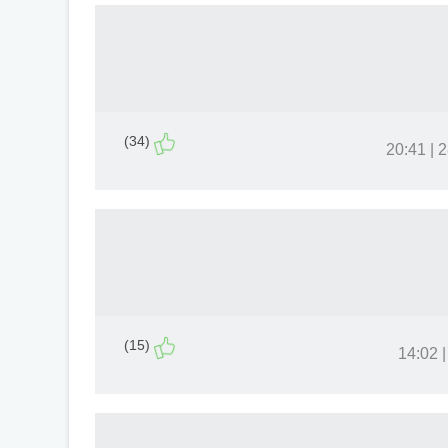
(34)
28
(15)