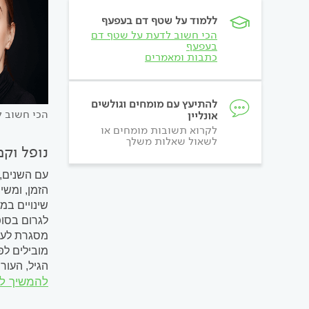
ללמוד על שטף דם בעפעף
הכי חשוב לדעת על שטף דם
בעפעף
כתבות ומאמרים
להתיעץ עם מומחים וגולשים
הכי חשוב 
אונליין
לקרוא תשובות מומחים או
לשאול שאלות משלך
נופל וק
עם השנים, 
הזמן, ומשי
שינויים במ
לגרום בסופ
מסגרת לעינ
מובילים לפ
הגיל, העו
להמשיך ל
פגיעה תפקו