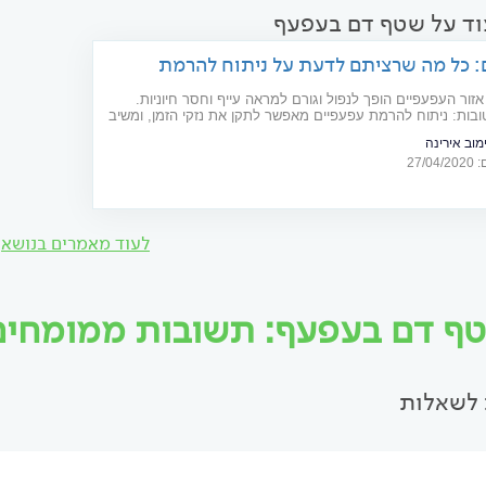
וד על שטף דם בעפעף
: כל מה שרציתם לדעת על ניתוח להרמת
זור העפעפיים הופך לנפול וגורם למראה עייף וחסר חיוניות.
בות: ניתוח להרמת עפעפיים מאפשר לתקן את נזקי הזמן, ומשיב
מראה החיוני שאבד. למי זה מתאים וכיצד מתבצעת הפרוצדורה?
 אירינה
שכדאי לדעת בנושא
27/
לעוד מאמרים בנושא
ף דם בעפעף: תשובות ממומחים וי
לשאלות