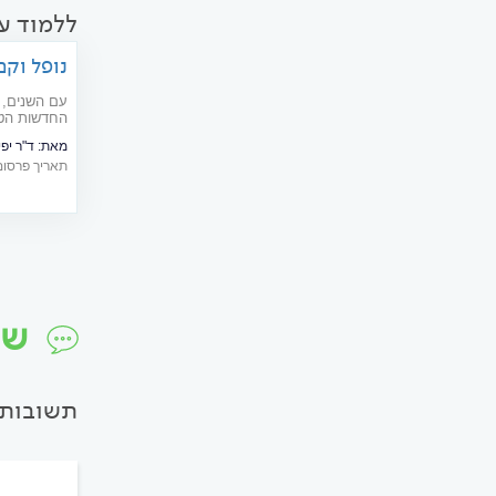
ללמוד ע
נופל וקם
עפעפיים
עם השנים, א
החדשות הטו
לפנים את ה
מאת:
ד"ר יפימוב
הנה כל מה 
תאריך פרסום: 04/2020
שט
תשובות 