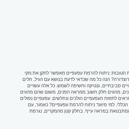
ות הטובות: ניתוח להרמת עפעפיים מאפשר לתקן את נזקי
וצדורה? הנה כל מה שכדאי לדעת בנושא עם הגיל, חלים
ויים סביבתיים, גנטיקה וחשיפה לשמש. כל אלה עשויים
ונים, מהווים חלק חשוב ממראה הפנים, משום שהם מהווים
חראים לתזוזת העפעפיים הולכים ונחלשים. עפעפיים נפולים
כללי. למי מיועד ניתוח להרמת עפעפיים? כאמור, עם
המתבטאת במראה עייף. בחלק קטן מהמקרים, נגרמת
ית מולדת או...