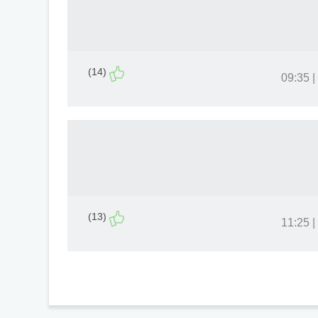
(14)
(13)