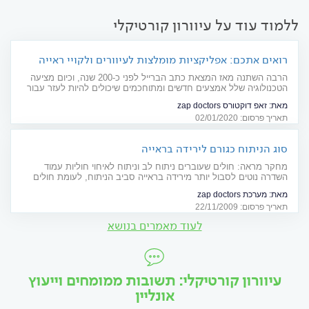
ללמוד עוד על עיוורון קורטיקלי
רואים אתכם: אפליקציות מומלצות לעיוורים ולקויי ראייה
הרבה השתנה מאז המצאת כתב הברייל לפני כ-200 שנה, וכיום מציעה
הטכנולוגיה שלל אמצעים חדשים ומתוחכמים שיכולים להיות לעזר עבור
עיוורים וללקויי ראייה. לרגל יום כתב הברייל הבינלאומי, אספנו עבורכם 5
מאת:
זאפ דוקטורס zap doctors
אפליקציות מומלצות
תאריך פרסום: 02/01/2020
סוג הניתוח כגורם לירידה בראייה
מחקר מראה: חולים שעוברים ניתוח לב וניתוח לאיחוי חוליות עמוד
השדרה נוטים לסבול יותר מירידה בראייה סביב הניתוח, לעומת חולים
שמתמודדים עם ניתוחים אחרים
מאת:
מערכת zap doctors
תאריך פרסום: 22/11/2009
לעוד מאמרים בנושא
עיוורון קורטיקלי: תשובות ממומחים וייעוץ
אונליין