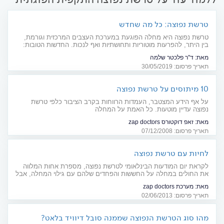
טרשת נפוצה: כל מה שחדש
טרשת נפוצה היא מחלה הפוגעת במערכת העצבים המרכזית וגורמת,
בין היתר, להפרעות מוטוריות ותחושתיות ואף לנכות. החדשות הטובות:
האופציות הטיפוליות החדשניות המוצעות כיום עשויות לשפר באופן
מאת:
ד"ר פלכטר שלמה
משמעותי את איכות ותוחלת החיים של החולים. סקירה מקיפה לרגל יום
תאריך פרסום: 30/05/2019
המודעות למחלה (30.5)
10 מיתוסים על טרשת נפוצה
על אף הידע המצטבר, העמדות הרווחות בקרב הציבור כלפי טרשת
נפוצה עדיין מוטעות. כל האמת על המחלה
מאת:
זאפ דוקטורס zap doctors
תאריך פרסום: 07/12/2008
לחיות עם טרשת נפוצה
לקראת יום המודעות הבינלאומי לטרשת נפוצה, מספרת אחות המלווה
את החולים במחלה על החששות והפחדים שלהם עם גילוי המחלה, אבל
גם על תהליך הצמיחה והשאיפה לחיים נורמליים
מאת:
מערכת zap doctors
תאריך פרסום: 02/06/2013
מהו סוג הטרשת הנפוצה שממנה סובל דיוויד בלאט?