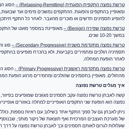
טרשת נפוצה התקפית-הפוגתית (
Relapsing-Remitting
) –
ומאופיין בהתקפים והפוגות. ההתקפים נמשכים מימים ועד שבועות,
להופיע תסמינים חדשים או מוכרים מהעבר. לאחר כל התקף תיתכן
טרשת נפוצה שפירה
(
Benign
)
–
מאופיינת במספר מועט של התקפ
במשך 10-20 שנים.
טרשת נפוצה מתקדמת משנית
(
Secondary Progressive
)
–
סוג זה
לאחר הופעת המחלה.
טרשת נפוצה מתקדמת ראשונית
(
Primary Progressive
)
-
מהחולים. מאופיין בתסמינים שהולכים ומחמירים מרגע הופעת המח
איך מגלים טרשת נפוצה
קשה לאבחן טרשת נפוצה עקב תסמינים מגוונים שמופיעים בפיזור, 
נפוצה הוא הופעת שני התקפים האופייניים למחלה באזורים אופייניי
ניתן לאבחן גם על סמך התקף אחד בשילוב עם ראיות נוספות, כולל ה
של מערכת העצבים המרכזית ואף תוצאות של ניקור מותני, שבנוסף
שעלולות לגרום לאותם תסמינים וכך לאבחן טרשת נפוצה על דרך ה