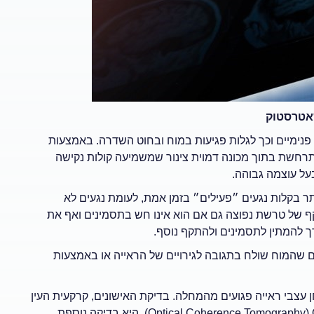
ימיים וכך לגלות פגיעות במוח ובחוט השדרה. באמצעות
תרחשת בתוך מכונה דמוית צינור שמשמיעה קולות נקישה
ל עוצמה גבוהה.
תר בקלות נגעים ״פעילים״ בזמן אמת, לעומת נגעים לא
קף של טרשת נפוצה גם אם הוא אינו חש בתסמינים ואף את
 להמתין לתסמינים ולהתקף נוסף.
שהמוח שולח בתגובה לגירויים של הראייה או באמצעות
 עצבי ראייה פגועים מהמחלה. בדיקת האישונים, קרקעית העין
וראיית צבע אדום יכולה להדגים נזק פעיל או ישן לעצב הראייה. OCT (Optical Coherence Tomography‏)‏, היא בדיקה נוספת