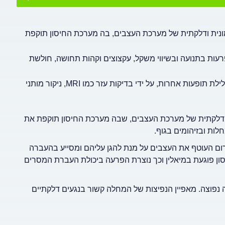
א מחלה כרונית, אוטואימונית ודלקתית של מערכת העצבים, בה מערכת החיסון תוקפת
ות בתנועה ובשיווי משקל, עקצוצים וקהות תחושה, חולשת
קשה לאבחן טרשת נפוצה ובדרך כלל עושים זאת באמצעות שלילת תופעות אחרות, על ידי בדיקות עזר כמו MRI, ניקור מותני
ה כרונית, אוטואימונית ודלקתית של מערכת העצבים, שבה מערכת החיסון תוקפת את
ות ובזיהומים בגוף.
עצבים המרכזית מוקף במיאלין (Myelin), מעין קרום העוטף את העצבים על מנת להגן עליהם ומסייע בהעברה
ון פוגעת במיאלין וכך נוצרת הפרעה ביכולת העברת המסרים
פוצה. מאפיין הנפיצות של המחלה קשור בנגעים דלקתיים