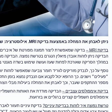
ניתן לאבחן את המחלה באמצעות בדיקת MRI. אילוסטרציה: שאטרסטוק
בדיקת
MRI
–
בדיקה שמאפשרת ליצור תמונה מפורטת של איברים פנ
הבדיקה ניתן לזהות אובדן מיאלין הנגרם בטרשת נפוצה. הבדיקה מ
במהלך הסריקה שאורכת לפחות שעה ועושה שימוש בשדה מגנטי בע
נוסף על כך, לנבדק מזריקים לווריד חומר צביעה שמאפשר לזהות יו
״פעילים״ וישנים. כך הרופא יכול לקבוע אם הנבדק נמצא בזמן הת
מספר ההתקפים שעבר, וכך לאבחן את המחלה ביעילות מבלי הצורך
בדיקת אימפולסים עצביים –
הבדיקה מודדת את האותות החשמליים 
אימפולסים חשמליים קצרים ברגליים או בזרועות.
טרשת נפוצה איך לזהות בבדיקת עיניים?
בדיקת עיניים תעזור לאבחן