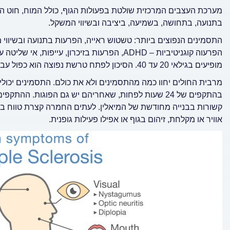
מערכת העצבים המרכזית שולטת בפעולות הגוף, כולל המוח, חוט השד
בתנועה, בתחושה, בשמיעה, ביציבה ובשיווי המשקל.
התסמינים הנפוצים ביותר: טשטוש ראייה, הפרעות בתנועה ובשיווי 
הפרעוה קוגניטיביות – ADHD, הפרעות בזיכרון, עי
מופיעים בגילאי 20 עד 40. הסיכון לפתח טרשת נפוצה הוא כפול עבור נשים לעומת גברים.
מרבית החולים יחוו כמה מהתסמינים ולא את כולם. התסמינים יכולים
בהתקפים של 24 שעות לפחות, שאחריהם יש גם הפוגות. 
קשורות בבנייה מחודשת של המיאלין. לעתים החמרה קצרת טווח בתס
אוויר או מקלחת, זיהום בגוף או אפילו פעילות גופנית.