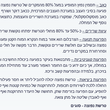
כאב –
תסמין נפוץ המופיע במעל 80% מהמקרים
פגיעה בסיבי העצב במערכת העצבים המרכזית, ככאב דוקר ושורף הגו
כאב מוסקולוסקלטלי, שמקורו במערכת השרירים והעצמות, כתוצאה 
נוסף של המחלה.
עיוות שרירים –
כ-50% עד 80% מחולי הטרשת יפתחו נוקשות שרירים, מה שיקשה על תנועת והליכה.
הפרעות תנועה –
הצרבלום הוא אזור במוח הנקרא המוח הקטן ומעורב
נפוצה ובשילוב עם חולשת שרירים ונוקשות, הדבר מקשה על חולי טרש
וסחרחורת במקרים נדירים.
הפרעות קוגניטיביות –
מתבטאות בעיקר בפגיעה ביכולת החשיבה והל
במחלה, אך כיום ידוע כי גם החומר האפור מעורב עוד מתחילת המ
בזיכרון, בלמידה ובהפרעות קשב וריכוז.
הפרעות ביציאות -
טרשת נפוצה יכולה להוביל ליתר או חסר פעילות
החולה ללכת לשירותים תכופות, להתרוקנות של כמויות קטנות ואף ל
להופיע, עם הפרעה בזרימת שתן, תחושה של היעדר התרוקנות ואף 
ואף לאובדן שליטה על מתן צואה.
טרשת נפוצה - סוגים