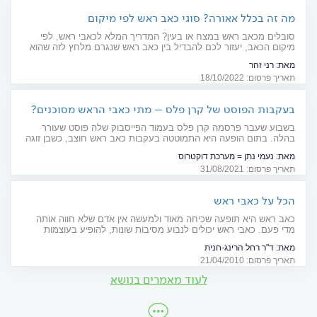
מה זה בכלל אאורה? סוגי כאב ראש לפי מיקום
סובלים מכאב ראש במצח או בעין? המדריך המלא לכאבי ראש, לפי
מיקום הכאב, יעזור לכם להבדיל בין כאב ראש שנגרם מלחץ לזה שהוא
מיגרנה של ממש
מאת:
רני זהר
תאריך פרסום: 18/10/2022
בעקבות הפוסט של קרן פלס – מתי כאבי הראש מסוכנים?
הלכנו "בין הטיפות"
בשבוע שעבר פרסמה קרן פלס בעמוד הפייסבוק שלה פוסט שעורר
בהלה. בתום הופעה היא התמוטטה בעקבות כאב ראש חוצב, כשבן זוגה
וילדיה ממתינים לה בחו"ל. איכשהו, היא הגיעה לבית החולים ושם טופלה
מאת:
נעמי נתן = מערכת דוקטרוס
ואף טסה אחר כך בעקבות משפחתה. אולם המקרה, אותו תיארה
תאריך פרסום: 31/08/2021
בכישרון עצום תוך שמירה על עמימות רפואית, יצר מבול של שאלות. מתי
כאב הראש מסוכן, למה הוא יכול לרמז ומה צריך לעשות?
הכל על כאבי ראש
כאב ראש היא תופעה שכיחה מאוד ולמעשה אין אדם שלא חווה אותה
מדי פעם. כאבי ראש יכולים לנבוע מסיבות שונות, להופיע בעוצמות
שונות וכן לדרוש טיפול שונה. בואו להכיר את כל סוגי כאבי הראש,
מאת:
ד"ר רחל הרינג-חנית
במדריך מקיף לכל סוגי כאבי הראש
תאריך פרסום: 21/04/2010
לעוד מאמרים בנושא