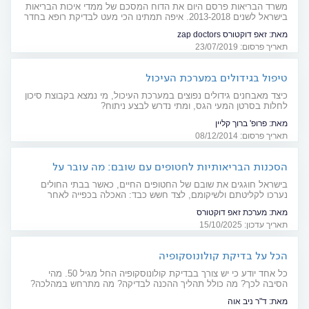
משרד הבריאות פרסם היום את הדוח המסכם של ממדי איכות הבריאות
בישראל לשנים 2013-2018. איפה תמתינו הכי מעט לבדיקת רופא בחדר
מיון? באיזה בית חולים יבצעו הכי מהר בדיקת CT/MRI כאשר יש חשד
מאת:
זאפ דוקטורס zap doctors
לאירוע מוחי? הנתונים בפנים
תאריך פרסום: 23/07/2019
טיפול בגידולים במערכת העיכול
כיצד מאבחנים גידולים נפוצים במערכת העיכול, מי נמצא בקבוצת סיכון
לחלות בסרטן המעי הגס, ומתי נדרש לבצע ניתוח?
מאת:
פרופ' ברוך קליין
תאריך פרסום: 08/12/2014
הסכנות הבריאותיות לחטופים עם שובם: מה עובר על
השבים בבתי החולים?
בישראל חוגגים את שובם של החטופים החיים, כאשר בבתי החולים
נערכו לקליטתם ולשיקומם, לצד חשש כבד: האכלה בכפייה לאחר
הרעבה ממושכת, עינויים, נזקי גוף ופגיעה נפשית חמורה שיכולים להיות
מאת:
מערכת זאפ דוקטורס
רק חלק מאתגרי הצוותים הרפואיים
תאריך עדכון: 15/10/2025
הכל על בדיקת קולונוסקופיה
כל אחד יודע כי יש צורך בבדיקת קולונוסקופיה החל מגיל 50. מהי
הסיבה לכך? מה כולל תהליך ההכנה לבדיקה? מה מתרחש במהלכה?
והאם יש אלטרנטיבות אחרות. כל מה שחשוב לדעת
מאת:
ד"ר ניב אוה