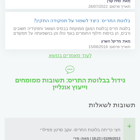
מאת:
סתיו קורן
תאריך פרסום: 26/07/2022
בלוטת התריס: כיצד לשמור על תפקודה התקין?
בלוטת תריס (בלוטת המגן) ממוקמת בבסיס הצוואר ותפקידיה חשובים
ורבים, הן בויסות חילוף החומרים בגוף כולו והן בהשפעתה על תפקודם
של מערכות ואברים חיוניים. מה עלול לגרום לתת-פעילות או
מאת:
מדיקל השרון
ליתר-פעילות של בלוטת התריס וכיצד ניתן לטפל בכך?
תאריך פרסום: 15/08/2018
לעוד מאמרים בנושא
גידול בבלוטת התריס: תשובות ממומחים
וייעוץ אונליין
תשובות לשאלות
חצי כריתה בלוטת התריס- עקב סרטן פפילרי
01/06/2013 | 18:23 | מאת: מירי