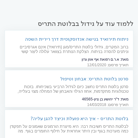
ללמוד עוד על גידול בבלוטת התריס
ניתוח תירואיד בגישה אנדוסקופית דרך רירית השפה
התחתונה
ברוב המקרים, גידולי בלוטת התריס/מגן (תירואיד) אינם אגרסיביים
וניתנים להסרה בניתוח. הצלקת הנותרת בצוואר עלולה ליצור קושי
אסתטי משמעותי, אך גישה ניתוחית חדשנית מאפשרת את הוצאת
מאת:
א.ר.ם רפואת אף אוזן גרון
הגידול דרך רירית השפה, ללא כל צלקת
תאריך פרסום: 12/01/2020
סרטן בלוטת התריס: אבחון וטיפול
סרטן בלוטת התריס נחשב כיום לגידול הרביעי בשכיחותו. בזכות
טכנולוגיות מתקדמות, אחוז הגילוי והאבחון של המחלה מצוי בעלייה,
וברוב המקרים ניתן להשיג ריפוי מלא. מדריך
מאת:
ד"ר יהושע בן ציון-46565
תאריך פרסום: 14/03/2018
בלוטת התריס - איך היא פועלת וכיצד להגן עליה?
לבלוטת התריס חשיבות רבה: היא מייצרת הורמונים שאמונים על תפקודן
כמה מערכות בגוף ובין היתר אחראית על חילוף החומרים בגוף. מה
קורה כשפעילותה נפגעת?