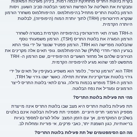
בקרת בלוטת התריס מתחלקת לכמה רמות, ביניהן מערכות המאזנות
ומבקרות את השליטה על הפרשת הורמוני הבלוטה סביב השעון. ויסות
הורמון בלוטת התריס מתחיל בהיפותלמוס. ההיפותלמוס משחרר הורמון
שנקרא תירוטרופין (TRH) לתוך יותרת המוח (היפופיזה), לבלוטת
היותרה הקדמית.
ה-TRH מגרה תאי תירוטרופין בהיפופיזה הקדמית במטרה לשחרר
הורמון המגרה את בלוטת התריס (TSH). הורמון משמעותי נוסף
שהבלוטה מפרישה הוא TRH, הורמון פפטיד שנוצר על ידי גופי התא
בגרעין הפרי-חדרי (PVN) של ההיפותלמוס. גופי תאים אלה מקרינים את
הנוירונים שלהם אל מחזור השערים ההיפופיזיים, שם הורמון ה- TRH
מתפשט לפני שהוא מגיע להיפופיזה הקדמית.
TRH הוא "הורמון טרופי", כלומר הוא משפיע בעקיפין על תאים על ידי
גירוי בלוטות אנדוקריניות אחרות תחילה. כאשר ישנו גירוי של TRH,
הורמון ה-TSH מופרש בכמות גדולה, גורם לתאי בלוטת התריס לייצר
הורמונים ומגדיל את נפח הבלוטה.
מהי תת פעילות בלוטת התריס?
תת פעילות בלוטת התריס היא מצב שבו בלוטת התריס אינה מייצרת
מספיק הורמוני תריס חיוניים. תסמיני תת פעילות הבלוטה אינם בולטים
בשלבים המוקדמים, אך עם הזמן המצב עלול לגרום למספר בעיות
בריאותיות, כגון השמנת יתר, כאבי פרקים, אי פוריות ומחלות לב.
מה הם הסימפטומים של תת פעילות בלוטת התריס?