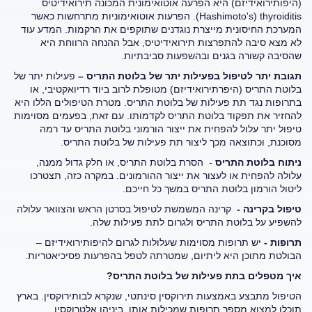
(היפותירואידיזם) היא הפרעה אוטואימונית המכונה תירואידיטיס
Hashimoto's) thyroiditis). הפרעות אוטואימוניות מתרחשות כאשר
המערכת החיסונית מייצרת נוגדנים שתוקפים את הרקמות. המדע עוד
לא מצא סיבה להתפרצות תירואידיטיס, אבל ההנחה הרווחת היא
שהסיבה קשורה בגנים ובהשפעות סביבתיות.
תגובת יתר לטיפול בפעילות יתר של בלוטת התריס –
פעילות יתר של
בלוטת התריס (היפרתירואידיזם) מטופלת לרוב ביוד רדיואקטיבי, או
בתרופות נגד תת פעילות של בלוטת התריס. מטרת הטיפולים הללו היא
להחזיר את תפקוד בלוטת התריס לקדמותו. עם זאת, בפעמים מסוימות
טיפול יתר עלול להפחית את ייצור הורמוני בלוטת התריס עד רמה
מסוכנת, וכתוצאה מכך ליצור תת פעילות של בלוטת התריס.
ניתוח בלוטת התריס
- הסרת בלוטת התריס, או חלק גדול ממנה,
עלולה להפחית או לעצור את ייצור ההורמונים. במקרה כזה, תצטרכו
ליטול הורמון בלוטת התריס במשך כל חייכם.
טיפול בקרינה -
קרינה המשמשת לטיפול בסרטן הראש והצוואר עלולה
להשפיע על בלוטת התריס ולגרום לתת פעילות שלה.
תרופות -
יש תרופות מסוימות שעלולות לגרום להיפותירואידיזם –
הבולטת מתוכן היא ליתיום, שמטרתה לטפל בהפרעות פסיכיאטריות.
איך מטפלים בתת פעילות של בלוטת התריס?
הטיפול מתבצע באמצעות תירוקסין סינתטי, שנקרא לבותירוקסין. בארץ
תוכלו למצוא מספר תרופות שמכילות אותו, ביניהן אלטרוקסין,