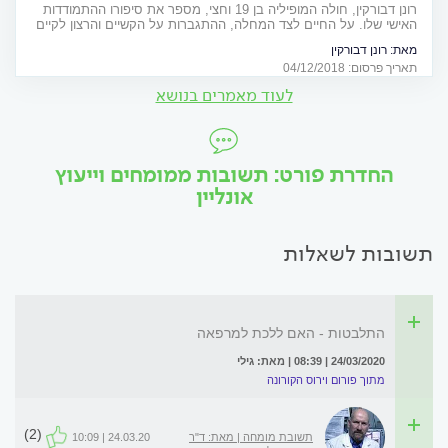
רונן דבורקין, חולה המופיליה בן 19 וחצי, מספר את סיפורו ההתמודדות
האישי שלו. על החיים לצד המחלה, ההתגברות על הקשיים והרצון לקיים
חיים רגילים כמו כל בני גילו. "עם כל הקשיים והאתגרים, הגשמתי את
מאת:
רונן דבורקין
חלומותיי"
תאריך פרסום: 04/12/2018
לעוד מאמרים בנושא
החדרת פורט: תשובות ממומחים וייעוץ
אונליין
תשובות לשאלות
התלבטות - האם ללכת למרפאה
24/03/2020 | 08:39 | מאת: גילי
מתוך פורום וירוס הקורונה
(2)
תשובת מומחה | מאת: ד"ר
24.03.20 | 10:09