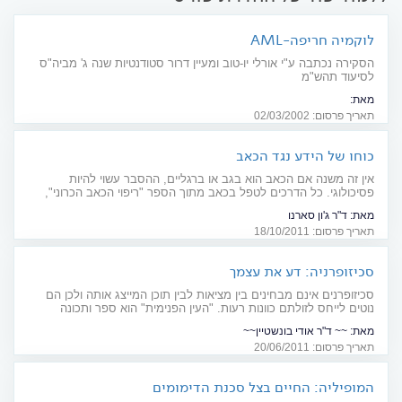
לוקמיה חריפה-AML
הסקירה נכתבה ע"י אורלי יו-טוב ומעיין דרור סטודנטיות שנה ג' מביה"ס
לסיעוד תהש"מ
מאת:
בחלק זה תוצג סקירה ספרותית שנכתבה כחלק מעבודה מסכמת בחטיבת
תאריך פרסום: 02/03/2002
"סיעוד המבוגר" , בנושא AML
כוחו של הידע נגד הכאב
אין זה משנה אם הכאב הוא בגב או ברגליים, ההסבר עשוי להיות
פסיכולוגי. כל הדרכים לטפל בכאב מתוך הספר "ריפוי הכאב הכרוני",
בהוצאת פוקוס
מאת:
ד"ר ג'ון סארנו
תאריך פרסום: 18/10/2011
סכיזופרניה: דע את עצמך
סכיזופרנים אינם מבחינים בין מציאות לבין תוכן המייצג אותה ולכן הם
נוטים לייחס לזולתם כוונות רעות. "העין הפנימית" הוא ספר ותכונה
שנחוצה לחולים בכדי להשתקם
מאת:
~~ ד"ר אודי בונשטיין~~
תאריך פרסום: 20/06/2011
המופיליה: החיים בצל סכנת הדימומים