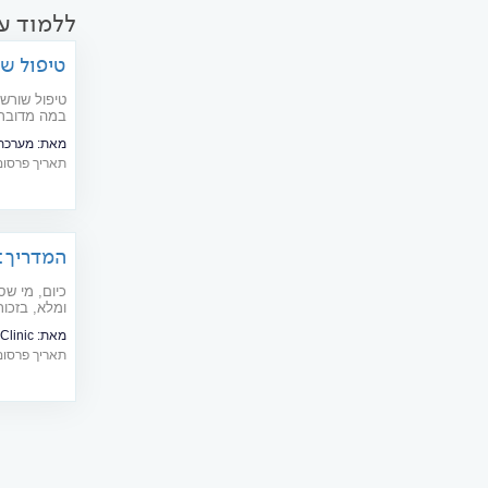
ללמוד ע
טיפול ש
טיפול שורש
במה מדובר,
תצאו בשן ועי
מאת:
מערכת  doctors
תאריך פרסום: 03/2014
המדריך:
שיניים
כיום, מי שס
ומלא, בזכו
לתהליכים מו
מאת:
Clinic
השתלה כזאת בתוך 
תאריך פרסום: 05/2019