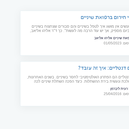
 חירום ברפואת שיניים
נשים אין מושג איך לטפל בשיניים והם סבורים שצחצוח בשיניים
יום מספיק, אך יש עוד הרבה מה לעשות". כך ד"ר אליהו אליאב,
ת שיניים בבאר יעקב המעניקה שירותי חירום וטיפולים אסתטיים
את שיניים אליהו אליאב
יניים
01/05/20
דנטליים: איך זה עובד?
טליים הם הפתרון האולטימטיבי לחסר בשיניים. בשנים האחרונות,
לכת ונעשית בירת ההשתלות. כיצד הפכה השתלת שיניים לכה
? מדריך
רונית ליברמן
25/04/20