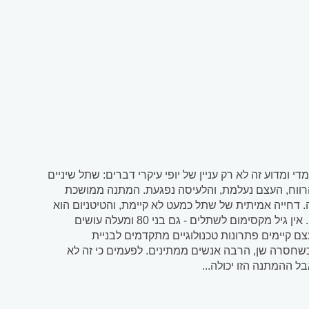
ומדוע זה לא רק עניין של יופי עיקרי דברים: שתל שיניים
ן הרווח, העצם נעלמת, והלעיסה נפגעת. המתנה ממושכת
מעל 95% מהשתלים נקלטים בהצלחה. דחייה אמיתית של שתל כמעט לא קיימת, והטיטניום הוא
חומר שהגוף מקבל באופן טבעי. השתל יכול להחזיק עשרות שנים בתחזוקה נכונה. אין גיל מקסימום לשתלים - גם בני 80 ומעלה עושים
 קיימים פתרונות טכנולוגיים מתקדמים לבניית
רה שן, הרבה אנשים ממתינים. לפעמים כי זה לא
ל ההמתנה הזו יכולה...