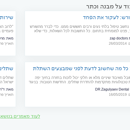
וד על מבנה וכתר
ורש: לעקור את הפחד
שירותי
 נחשב טיפול בלתי נעים ורבים חוששים ממנו. כדי לברר מהשורש
"לרוב הא
 פנינו למומחית בתחום. כל התשובות לכל השאלות, כדי שלא
פעמיים ב
ן
בעל מרפא
zap
מאת:
מרפ
ברפואת ש
26/
תאריך פרסום: 23
 כל מה שחשוב לדעת לפני שמבצעים השתלת
שתלים 
ובל מאיבוד שיניים מלא או חלקי יכול לזכות בחזרה בחיוך יפה
שתלים דנ
ת טכנולוגיות מתקדמות להחדרת שתלים. החדשות הטובות: בניגוד
ישראל הו
רכבים וישנים יותר שעלולים להמשך שנים, כיום ניתן לבצע
פופולרית
DR.Zagulyaev Dental 
מאת:
ד"ר 
5 ימים בלבד.
16/
תאריך פרסום: 16
לעוד מאמרים בנושא