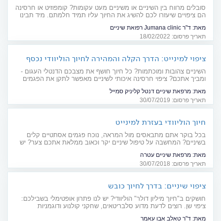
סובלים מרווח בין השיניים או משיניים מעט עקומות? קומפוזיט או חרסינה
הם ציפויים שיעזרו לכם להשיג את החיוך עליו תמיד חלמתם. מיד תבינו
מה ההבדל בין שני הסוגים
מאת:
ד"ר Jumana clinic רפואת שיניים
תאריך פרסום: 18/02/2022
ציפוי למינייט: הדרך הקלה והמהירה לחיוך הוליוודי נכסף
השיניים צהובות ומוכתמות? כל חיוך חושף את מצבכם הדנטלי העגום -
ומביך אתכם? ציפוי חרסינה איכותי לשיניים מאפשר לתקן את הפגמים
הקטנים המפריעים לכם, כך שתוכלו לחייך מבלי לחשוב פעמיים
מאת:
מרפאת שיניים דנטל קליניק סמייל
תאריך פרסום: 30/07/2019
חיוך הוליוודי בעזרת למינייט
בכל בוקר אתם מתבאסים מול המראה, נוכח פגמים אסתטיים קלים
בשיניים? המחשבה על טיפול שיניים יקר וכאוב ממלאת אתכם צער? יש
לנו חדשות נפלאות עבורכם: טיפול למינייט (למינציה) יפתור ביעילות
מאת:
מרפאת שיניים עטרה
פגמים אסתטיים קלים. חיוך מיליון דולר - במחיר שווה לכל נפש
תאריך פרסום: 30/07/2018
ציפוי שיניים: בדרך לחיוך כובש
חושקים ב"חיוך מיליון דולר" הוליוודי? יש לנו פתרון אופטימלי בשבילכם:
ציפוי שן. רוצים לדעת מדוע סלבריטאים, שחקני קולנוע ודוגמניות
מעדיפים ציפוי שיניים על פני הלבנת שיניים? כל המידע והתשובות -
מאת:
ד"ר טאלב אבו עאמר
בפנים