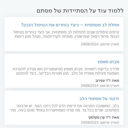
ללמוד עוד על הסתיידות של מסתם
מחלת לב מסתמית – כיצד בוחרים את הטיפול הנכון?
קיימים טיפולים שונים למחלות לב מסתמיות, אך כיצד בוחרים בטיפול
הנכון? פרופ' רפאל קופרשטיין, מומחה לקרדיולוגיה, מנהל מכון דימות
הלב ומרפאת מסתמים בביה"ח שיבא, מסביר כיצד הוא מתאים בין מצב
תאריך פרסום: 29/06/2024
החולה לטיפול המיטבי עבורו
מבחן מאמץ
מדריך בדיקות רפואיות: מבחן מאמץ (ארגומטריה) הוא מבדק להערכת
השפעת פעילות גופנית על הלב. מהן מטרות הבדיקה, כיצד להתכונן
והאם זה מסוכן?
מאת:
ד"ר עקירוב
תאריך פרסום: 24/06/2014
זרקור על מסתמי הלב
בלב, המשאבה המניעה את זרימת הדם לכל רחבי הגוף, יש ארבעה
מסתמים, שניים בכל צד. מה קורה כשמתעוררת באחד מהם בעיה, מהי
הדרך לאבחן אותה וכיצד מטפלים? פודקאסט עם ד"ר קרן סקלסקי,
מאת:
ד"ר קרן סקלסקי
מומחית לקרדיולוגיה, אקו-קרדיוגרפיה ומחלות מסתמיות
תאריך פרסום: 24/09/2023