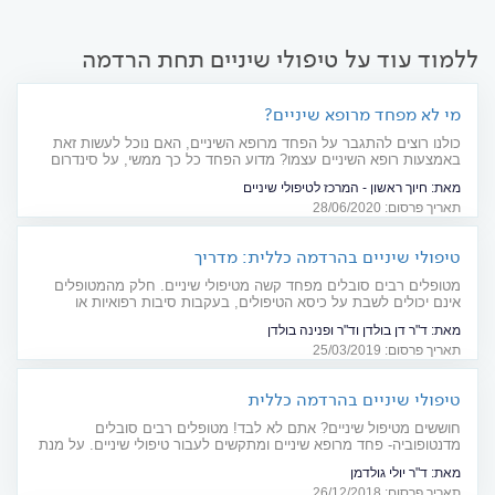
ללמוד עוד על טיפולי שיניים תחת הרדמה
מי לא מפחד מרופא שיניים?
כולנו רוצים להתגבר על הפחד מרופא השיניים, האם נוכל לעשות זאת
באמצעות רופא השיניים עצמו? מדוע הפחד כל כך ממשי, על סינדרום
החלוק הלבן כבר שמעתם? כל הדרכים לעבור דרך הפחד ועל הדרך גם
מאת:
חיוך ראשון - המרכז לטיפולי שיניים
טיפול שיניים בשלום
תאריך פרסום: 28/06/2020
טיפולי שיניים בהרדמה כללית: מדריך
מטופלים רבים סובלים מפחד קשה מטיפולי שיניים. חלק מהמטופלים
אינם יכולים לשבת על כיסא הטיפולים, בעקבות סיבות רפואיות או
רגשיות. במקרים כאלה, טיפולי שיניים בהרדמה מלאה עשויים להיות
מאת:
ד"ר דן בולדן וד"ר ופנינה בולדן
פתרון יעיל המונע סבל וחרדה
תאריך פרסום: 25/03/2019
טיפולי שיניים בהרדמה כללית
חוששים מטיפול שיניים? אתם לא לבד! מטופלים רבים סובלים
מדנטופוביה- פחד מרופא שיניים ומתקשים לעבור טיפולי שיניים. על מנת
להתגבר על הפחד קיימות מספר טכניקות שונות. מומלץ לשתף את
מאת:
ד"ר יולי גולדמן
הרופא שינים המטפל בחששותיכם - ולגבש בעזרתו ובעזרת רופא מרדים
תאריך פרסום: 26/12/2018
את שיטת ההרדמה המתאימה עבורכם