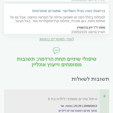
בריאות הפה בגיל השלישי: אתגרים ופתרונות
למחלות בחלל הפה יש השפעה גדולה על המראה החיצוני, אבל גם על
מחלות נלוות, כגון סוכרת, מחלות קרדיווסקולריות ועוד. בגיל מבוגר,
כאשר השמירה על בריאות הפה הופכת למורכבת, יש להקפיד הקפדה
מאת:
ד"ר ירון ברנשטיין
יתרה על מעקב וטיפולי מניעה. אילו תופעות נפוצות יותר בגיל השלישי
תאריך פרסום: 23/05/2019
ומה אפשר לעשות?
לעוד מאמרים בנושא
טיפולי שיניים תחת הרדמה: תשובות
ממומחים וייעוץ אונליין
תשובות לשאלות
טיפול שיניים מאסיבי לילדה בת 6
20/08/2013 | 23:29 | מאת: שר
מתוך פורום רפואת שיניים לילדים