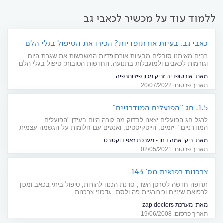
ללמוד עוד על מכשיר לכאבי גב
כאבי גב, בעיות אורתופדיות? הכירו את הטיפול בגלי הלם
רבים מאיתנו סובלים מבעיות אורתופדיות המשבשות את שגרת היום
וגורמות לכאבים ולמוגבלות בתנועה. החדשות הטובות: טיפול בגלי הלם
יכול לסייע מאוד בהקלה ובשיפור המצב. סקר זריק, פיזיותרפיסט
מאת:
אורטופדיה זריק מכון פיזיותרפיה
המתמחה בשיטת טיפול זו, מסביר כיצד מצליחים לשוב לשגרה אחרי
תאריך פרסום: 20/07/2022
סדרה קצרה של טיפולים
1.5. חג "הפועלים המודרניים"
לרגל חג הפועלים יצאנו לבדוק מה קורה היום בעידן "הפועלים
המודרניים"- יזמים, הייטקיסטים, ואנשים עם חלומות על הגשמה עצמית
שרוצים להגיע רחוק, ומשלמים על זה בבריאות שלהם. ראיון עם איתן
מאת:
ריקי אמה דנון - מערכת זאפ דוקטורס
מאירי, פסיכולוג תעסוקתי. מחבר הספר "המגפה השקטה במקומות
תאריך פרסום: 02/05/2021
העבודה"
צרכנות רפואית מס' 143
תרופה חדשה לסרטן השד, סדנת הכנה להורות, טיפול ביתי בכאב ומכון
לרפואת שיניים וכירורגיית פה ולסת. עדכוני צרכנות
מאת:
מערכת zap doctors
תאריך פרסום: 19/06/2008