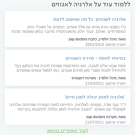
ללמוד עוד על אלרגיה לאגוזים
אלרגיה לאגוזים: כל מה שחשוב לדעת
ט"ו בשבט הגיע ואיתו גם שלל אגוזים, הנמנים על מאכלי החג
המסורתיים. ואולם, עבור חלק מהאוכלוסייה מדובר במזון שמהווה סכנת
חיים של ממש בשל היותם אלרגיים לאגוזים. מדובר באחת האלרגיות
מאת:
מיכל הלפרין, כתבת zap doctors
השכיחות ביותר למזון, כאשר בקרב ילדים אחוזי השכיחות אף גבוהים
תאריך פרסום: 20/01/2019
יותר. איך מתבצע אבחון לקיומה של ארגיה לאגוזים? האם קיים טיפול
שעשוי לסייע בריפוי? כל התשובות לכל השאלות
במיוחד לפסח - מדריך האגוזים
פסח שבא עלינו לטובה, הוא ההזדמנות מצוינת להניח את הגלוטן בצד
ולהתחיל לאכול מוצרי מזון מזינים וטובים, כמו למשל אגוזים שמזוהים
במיוחד עם החג. מה מכיל כל אגוז, מה עדיף – טרי או קלוי ולמה כדאי
מאת:
מיכל הלפרין - מערכת דוקטורס
לכם לצרוך קצת אגוזים דווקא לצד הקינוח? תזונאית מסבירה
תאריך פרסום: 21/03/2021
'אלרגיה למזון יכולה לסכן חיים'
ד"ר קובי שדה, מומחה לאלרגיה, התייחס למות הצעירה שפיתחה אלרגיה
לשוקולד עם אגוזים: "תגובה אלרגית למזון עלולה להתבטא בקריסת
מערכות של הגוף"
מאת:
מערכת zap doctors
תאריך פרסום: 21/07/2011
לעוד מאמרים בנושא