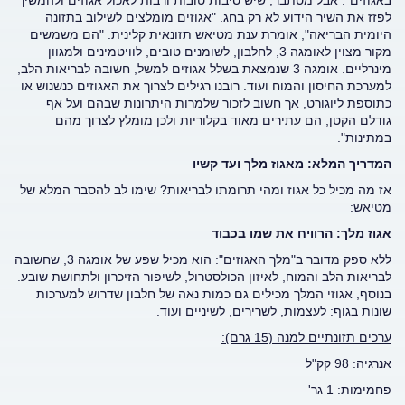
באגוזים". אבל מסתבר, שיש סיבות טובות ורבות לאכול אגוזים ולהמשיך
לפזז את השיר הידוע לא רק בחג. "אגוזים מומלצים לשילוב בתזונה
היומית הבריאה", אומרת ענת מטיאש תזונאית קלינית. "הם משמשים
מקור מצוין לאומגה 3, לחלבון, לשומנים טובים, לוויטמינים ולמגוון
מינרליים. אומגה 3 שנמצאת בשלל אגוזים למשל, חשובה לבריאות הלב,
למערכת החיסון והמוח ועוד. רובנו רגילים לצרוך את האגוזים כנשנוש או
כתוספת ליוגורט, אך חשוב לזכור שלמרות היתרונות שבהם ועל אף
גודלם הקטן, הם עתירים מאוד בקלוריות ולכן מומלץ לצרוך מהם
במתינות".
המדריך המלא: מאגוז מלך ועד קשיו
אז מה מכיל כל אגוז ומהי תרומתו לבריאות? שימו לב להסבר המלא של
מטיאש:
אגוז מלך: הרוויח את שמו בכבוד
ללא ספק מדובר ב"מלך האגוזים": הוא מכיל שפע של אומגה 3, שחשובה
לבריאות הלב והמוח, לאיזון הכולסטרול, לשיפור הזיכרון ולתחושת שובע.
בנוסף, אגוזי המלך מכילים גם כמות נאה של חלבון שדרוש למערכות
שונות בגוף: לעצמות, לשרירים, לשיניים ועוד.
ערכים תזונתיים למנה (15 גרם):
אנרגיה: 98 קק"ל
פחמימות: 1 גר'