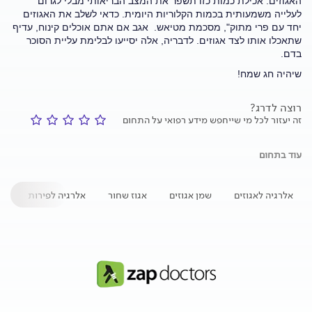
האגוזים. אכילת כמות כזו תשפר את המצב הבריאותי מבלי לגרום
לעלייה משמעותית בכמות הקלוריות היומית. כדאי לשלב את האגוזים
יחד עם פרי מתוק", מסכמת מטיאש. אגב אם אתם אוכלים קינוח, עדיף
שתאכלו אותו לצד אגוזים. לדבריה, אלה יסייעו לבלימת עליית הסוכר
בדם.
שיהיה חג שמח!
רוצה לדרג?
זה יעזור לכל מי שייחפש מידע רפואי על התחום
עוד בתחום
אלרגיה לאגוזים
שמן אגוזים
אגוז שחור
אלרגיה לפירות
הת