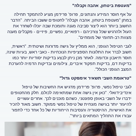
"מעטפת ביטחון, אהבה וקבלה"
על אף חוסר המידע והנתונים, פרופ' פרידמן מציע להתמקד תחילה
במתן "מעטפת ביטחון, אהבה וקבלה" לחטופים ששבו הביתה. "הדבר
החשוב ביותר הוא ליצור סביבה מגנה ותומכת שבה יוכלו לשחרר את
העול ולהרגיש שכל צורכיהם - רפואיים, נפשיים, פיזיים - מקבלים מענה
מצוות רב-תחומי של מומחים".
לגבי הטיפול הגופני, הוא ממליץ על גישה מדורגת ושיטתית. "ראשית,
חשוב לברר את התלונות הספציפיות הנוכחיות - כאבי ראש, בעיות שינה,
חוסר תיאבון וכדומה. לאחר מכן ניתן לבצע בדיקות יסודיות יותר כמו
בדיקות דם, בדיקות תפקוד איברים, צילומים ובדיקות הדמיה להערכת
המצב הגופני הכולל".
"טראומת השבי תשאיר אימפקט גדול"
לגבי טיפול נפשי, פרופ' פרידמן מדגיש את החשיבות של טיפול
אינדיבידואלי. "כאן אין גישה אחת שמתאימה לכולם. חלק מהחטופים
ידברו על השבי באופן ספונטני, כשהם מוכנים לכך. אחרים עשויים
להיעזר יותר בגישה מונחית של טיפול נפשי ממוקד. חשוב מאוד להכיר
את האישיות, ההיסטוריה והנסיבות הייחודיות של כל אחד כדי לתפור
עבורו את התהליך המתאים ביותר".