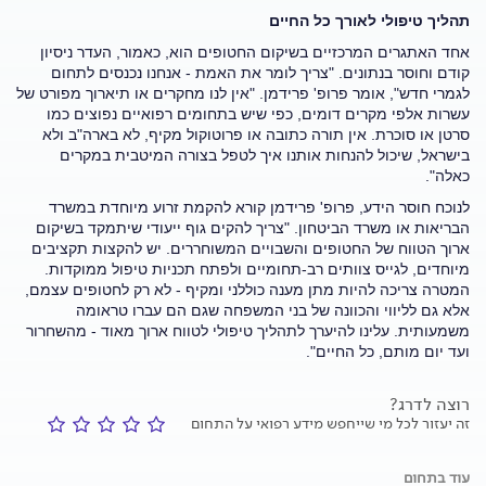
תהליך טיפולי לאורך כל החיים
אחד האתגרים המרכזיים בשיקום החטופים הוא, כאמור, העדר ניסיון
קודם וחוסר בנתונים. "צריך לומר את האמת - אנחנו נכנסים לתחום
לגמרי חדש", אומר פרופ' פרידמן. "אין לנו מחקרים או תיארוך מפורט של
עשרות אלפי מקרים דומים, כפי שיש בתחומים רפואיים נפוצים כמו
סרטן או סוכרת. אין תורה כתובה או פרוטוקול מקיף, לא בארה"ב ולא
בישראל, שיכול להנחות אותנו איך לטפל בצורה המיטבית במקרים
כאלה".
לנוכח חוסר הידע, פרופ' פרידמן קורא להקמת זרוע מיוחדת במשרד
הבריאות או משרד הביטחון. "צריך להקים גוף ייעודי שיתמקד בשיקום
ארוך הטווח של החטופים והשבויים המשוחררים. יש להקצות תקציבים
מיוחדים, לגייס צוותים רב-תחומיים ולפתח תכניות טיפול ממוקדות.
המטרה צריכה להיות מתן מענה כוללני ומקיף - לא רק לחטופים עצמם,
אלא גם לליווי והכוונה של בני המשפחה שגם הם עברו טראומה
משמעותית. עלינו להיערך לתהליך טיפולי לטווח ארוך מאוד - מהשחרור
ועד יום מותם, כל החיים".
רוצה לדרג?
זה יעזור לכל מי שייחפש מידע רפואי על התחום
עוד בתחום