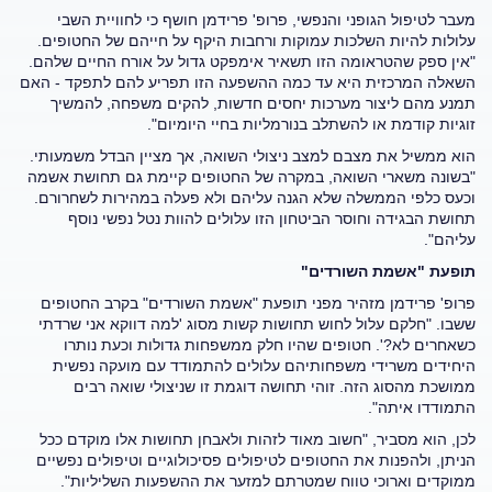
מעבר לטיפול הגופני והנפשי, פרופ' פרידמן חושף כי לחוויית השבי
עלולות להיות השלכות עמוקות ורחבות היקף על חייהם של החטופים.
"אין ספק שהטראומה הזו תשאיר אימפקט גדול על אורח החיים שלהם.
השאלה המרכזית היא עד כמה ההשפעה הזו תפריע להם לתפקד - האם
תמנע מהם ליצור מערכות יחסים חדשות, להקים משפחה, להמשיך
זוגיות קודמת או להשתלב בנורמליות בחיי היומיום".
הוא ממשיל את מצבם למצב ניצולי השואה, אך מציין הבדל משמעותי.
"בשונה משארי השואה, במקרה של החטופים קיימת גם תחושת אשמה
וכעס כלפי הממשלה שלא הגנה עליהם ולא פעלה במהירות לשחרורם.
תחושת הבגידה וחוסר הביטחון הזו עלולים להוות נטל נפשי נוסף
עליהם".
תופעת "אשמת השורדים"
פרופ' פרידמן מזהיר מפני תופעת "אשמת השורדים" בקרב החטופים
ששבו. "חלקם עלול לחוש תחושות קשות מסוג 'למה דווקא אני שרדתי
כשאחרים לא?'. חטופים שהיו חלק ממשפחות גדולות וכעת נותרו
היחידים משרידי משפחותיהם עלולים להתמודד עם מועקה נפשית
ממושכת מהסוג הזה. זוהי תחושה דוגמת זו שניצולי שואה רבים
התמודדו איתה".
לכן, הוא מסביר, "חשוב מאוד לזהות ולאבחן תחושות אלו מוקדם ככל
הניתן, ולהפנות את החטופים לטיפולים פסיכולוגיים וטיפולים נפשיים
ממוקדים וארוכי טווח שמטרתם למזער את ההשפעות השליליות".