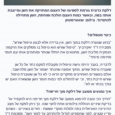
דלקת כרונית גורמת לספיגה של העצם המחזיקה את השן ומייצבת
אותה בפה, וכאשר כמות העצם הולכת ופוחתת, השן מתחילה
להתנדנד. צילום: שאטרסטוק
כיצד מטפלים?
"ברגע שנוצרה דלקת במוך השן, אין ברירה אלא לבצע טיפול שורש",
מסבירה ד"ר יאקירביץ'. "טיפול שורש הוא טיפול בו מסלקים את הרקמה
הנמקית מליבת השן, מחטאים את החלל שנותר וסותמים אותו עם חומר
סתימה מיוחד".
לדבריה, בעבר היתה גישה טיפולית מקובלת למקם כתר על כל שן
שעברה טיפול שורש, מתוך אמונה שהכתר ישמור על השן מלהישבר,
אולם בעשורים האחרונים מחקרים הראו כי לא כל שן שעוברת טיפול
שורש חייבת כתר, וכי יש להחליט לפי כמות חומר השן שנשארה האם יש
צורך בכתר או לא".
איך נמנעים ממצב של דלקת מוך חריפה?
"הדרך הכי טובה להימנע ממצב של דלקת מוך חריפה היא להקפיד על
בדיקת שיניים הכוללת צילומים אחת לחצי שנה. כך ניתן לפקח על מצב
ההיגיינה האוראלית בפה ולגלות מוקדי עששת - חורים בשיניים - כשהם
עדיין קטנים, לפני שהספיקו לגדול ולהתרחב עד למוך השן", מסכמת ד"ר