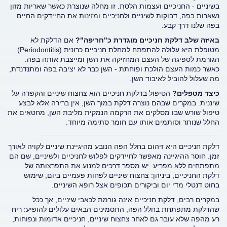
בשיניים - החניכיים ועצמות הלסת. זו מחלה שנוצרת כאשר שאריות מזון
נשארות בפה, דבוקות לשיניים ולחניכיים ומזינות את החיידקים החיים
בפה שלנו דרך קבע.
באיזה שלב דלקת חניכיים מוגדרת כ"חריפה"?
אם הדלקת לא
מטופלת היא עלולה להתפתח למחלת חניכיים כרונית (Periodontitis)
הגורמת לספיגה של העצם המחזיקה את השן ומייצבת אותה בפה.
כאשר כמות העצם הולכת ופוחתת - השן כבר לא יציבה בפה ומתנדנדת,
מה שעלול להוביל לאיבוד השן.
כיצד מטפלים?
הטיפול בדלקת חניכיים הוא צחצוח שיניים והקפדה על
שיננית. במקרים שבהם נוצרה דלקת במוך השן, אין ברירה אלא לבצע
טיפול שורש
שבו מסלקים את הרקמה הנמקית מליבת השן, מחטאים את
החלל שנותר וסותמים אותו עם חומר סתימה מיוחד.
____________________________________________
דלקת חניכיים היא זיהום בחלל הפה הנובע מהיגיינת שיניים לקויה לאורך
זמן. חוסר ההיגיינה מאפשר לחיידקים לפלוש לחניכיים ולשיניים, שם הם
מתפתחים ללא מפריע. יש מספר דרכים למנוע את התפרצותה של
דלקת החניכיים, ביניהן: צחצוח שיניים לפחות פעמיים ביום, שימוש
בחוט דנטלי מדי יום וביקורים תכופים אצל רופא השיניים.
במקרים רבים, דלקת חניכיים אינה גורמת לכאבי שיניים, אך ככל
שהדלקת מתפתחת בחלל הפה, התסמינים הבאים עלולים להופיע: ריח
רע מהפה שלא עובר גם לאחר צחצוח שיניים, חניכיים אדומות ונפוחות,