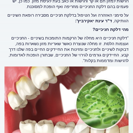
רגישות למזון חם או קר ורגישות או כאב בעת לעיסת מזון. כמו כן, יש
פעמים בהם דלקת החניכיים מחריפה ואף הופכת למסוכנת.
על סימני האזהרה ועל הטיפול בדלקת חניכיים מסבירה רופאת השיניים
הוותיקה,
ד"ר עינת יאקירביץ':
מהי דלקת חניכיים?
"דלקת חניכיים היא מחלה של הרקמות התומכות בשיניים - החניכיים
ועצמות הלסת. זו מחלה שנוצרת כאשר שאריות מזון נשארות בפה,
דבוקות לשיניים ולחניכיים ומזינות את החיידקים החיים בפה שלנו דרך
קבע. החיידקים גורמים לגירוי של החניכיים, שבתורן הופכות לאדומות,
לרגישות ומדממות בקלות".