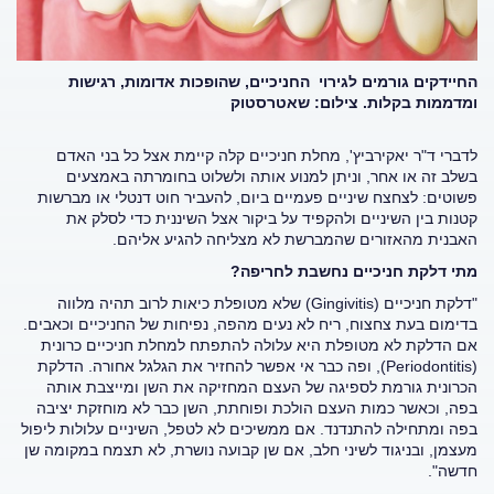
החיידקים גורמים לגירוי החניכיים, שהופכות אדומות, רגישות
ומדממות בקלות. צילום: שאטרסטוק
לדברי ד"ר יאקירביץ', מחלת חניכיים קלה קיימת אצל כל בני האדם
בשלב זה או אחר, וניתן למנוע אותה ולשלוט בחומרתה באמצעים
פשוטים: לצחצח שיניים פעמיים ביום, להעביר חוט דנטלי או מברשות
קטנות בין השיניים ולהקפיד על ביקור אצל השיננית כדי לסלק את
האבנית מהאזורים שהמברשת לא מצליחה להגיע אליהם.
מתי דלקת חניכיים נחשבת לחריפה?
"דלקת חניכיים (Gingivitis) שלא מטופלת כיאות לרוב תהיה מלווה
בדימום בעת צחצוח, ריח לא נעים מהפה, נפיחות של החניכיים וכאבים.
אם הדלקת לא מטופלת היא עלולה להתפתח למחלת חניכיים כרונית
(Periodontitis), ופה כבר אי אפשר להחזיר את הגלגל אחורה. הדלקת
הכרונית גורמת לספיגה של העצם המחזיקה את השן ומייצבת אותה
בפה, וכאשר כמות העצם הולכת ופוחתת, השן כבר לא מוחזקת יציבה
בפה ומתחילה להתנדנד. אם ממשיכים לא לטפל, השיניים עלולות ליפול
מעצמן, ובניגוד לשיני חלב, אם שן קבועה נושרת, לא תצמח במקומה שן
חדשה".