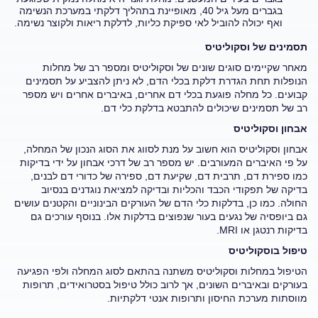
בגברים מעל גיל 40, מאופיינת בתהליך דלקתי במערכת הנשימה
ואף יכולה להוביל לאי ספיקת כליות, לדלקת ריאות ולקוצר נשימה.
תסמינים של וסקוליטיס
מאחר שקיימים סוגים שונים של וסקוליטיס ומספר רב של מחלות
הנופלות תחת הגדרת דלקת בכלי הדם, לא ניתן להצביע על תסמינים
קבועים. כל מחלה פוגעת בכלי דם אחרים, באיברים אחרים ויש מספר
רב של תסמינים שיכולים להתבטא בדלקת כלי דם.
אבחון וסקוליטיס
אבחון וסקוליטיס הוא חשוב על מנת לסווג את הסוג הנכון של המחלה,
על פי האיברים המעורבים. יש מספר רב של דרכי אבחון על ידי בדיקות
כמו ספירת דם, תרבית דם, שקיעת דם, ספירה של כדורי דם לבנים,
בדיקה של תפקודי הכבד והכליות ובדיקה למציאת נוגדנים בנסיוב
החולה. כמו כן, בדלקות כלי הדם של העורקים הבינוניים והקטנים עושים
גם ביופסיה של נגעים בעור שנפוצים בדלקות אלו. בנוסף עורכים גם
בדיקות רנטגן או MRI.
טיפול בוסקוליטיס
הטיפול במחלות וסקוליטיס משתנה בהתאם לסוג המחלה ולפי הפגיעה
בעורקים ובאיברים השונים, אך לרוב כולל טיפול בסטרואידים, תרופות
מווסתות מערכת החיסון ותרופות אנטי דלקתיות.