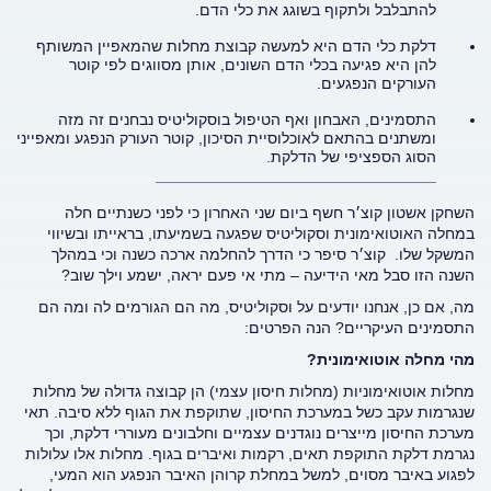
להתבלבל ולתקוף בשוגג את כלי הדם.
דלקת כלי הדם היא למעשה קבוצת מחלות שהמאפיין המשותף
להן היא פגיעה בכלי הדם השונים, אותן מסווגים לפי קוטר
העורקים הנפגעים.
התסמינים, האבחון ואף הטיפול בוסקוליטיס נבחנים זה מזה
ומשתנים בהתאם לאוכלוסיית הסיכון, קוטר העורק הנפגע ומאפייני
הסוג הספציפי של הדלקת.
________________________________
השחקן אשטון קוצ׳ר חשף ביום שני האחרון כי לפני כשנתיים חלה
במחלה האוטואימונית וסקוליטיס שפגעה בשמיעתו, בראייתו ובשיווי
המשקל שלו. קוצ׳ר סיפר כי הדרך להחלמה ארכה כשנה וכי במהלך
השנה הזו סבל מאי הידיעה – מתי אי פעם יראה, ישמע וילך שוב?
מה, אם כן, אנחנו יודעים על וסקוליטיס, מה הם הגורמים לה ומה הם
התסמינים העיקריים? הנה הפרטים:
מהי מחלה אוטואימונית?
מחלות אוטואימוניות (מחלות חיסון עצמי) הן קבוצה גדולה של מחלות
שנגרמות עקב כשל במערכת החיסון, שתוקפת את הגוף ללא סיבה. תאי
מערכת החיסון מייצרים נוגדנים עצמיים וחלבונים מעוררי דלקת, וכך
נגרמת דלקת התוקפת תאים, רקמות ואיברים בגוף. מחלות אלו עלולות
לפגוע באיבר מסוים, למשל במחלת קרוהן האיבר הנפגע הוא המעי,