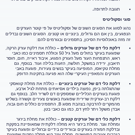
תגובה לתרופה
.
סוגי וסקוליטיס
נהוג לסווג את הסוגים השונים של וסקוליטיס על פי קוטר העורקים
הנפגעים, בין אם הם גדולים, בינוניים או קטנים. הסוגים השונים נבדלים
זה מזה באוכלוסיות הסיכון, בתסמינים ובגורמים להם:
דלקת כלי דם של עורקים גדולים –
כוללת את דלקת עורק הרקה,
שפוגעת בעיקר בחולים מעל גיל 50 וכוללת תסמינים כמו כאבי
ראש, התנפחות העור מעל העורק הפגוע, איבוד ראייה, חום, חוסר
תיאבון, ירידה במשקל, חולשה, הזעות בלילה ועוד. בנוסף, גם
מחלת טקיאסו, המופיעה בעיקר בנשים צעירות, פוגעת באבי
העורקים והמאפיין העיקרי שלה הוא פגיעה בתקינות הדופק.
דלקת כלי דם של עורקים בינוניים
– כוללת את מחלת קוואסקי
שהתגלתה ביפן, נפוצה בילדים אסיאתים מתחת לגיל ארבע,
פוגעת בעורקים הכליליים שמספקים דם לשריר הלב. בנוסף גם
דלקת רב-עורקית שרירית שפוגעת באנשים צעירים וקשורה בשליש
מהמקרים להדבקה בצהבת מסוג B, התסמינים כוללים חום גבוה,
אבדן משקל ויתר לחץ דם, כמו גם כאבי בטן.
דלקת כלי דם של עורקים קטנים
– כוללת את מחלת בירגר
ומחלת וגנר. מחלת בירגר היא מחלה דלקתית שמאופיינת בפקקת
ובדלקת חמורה בעורקים ובוורידים בידיים וברגליים ופוגעת בעיקר
בגברים צעירים המעשנים. מחלת וגנר היא מחלה נמקית שפוגעת