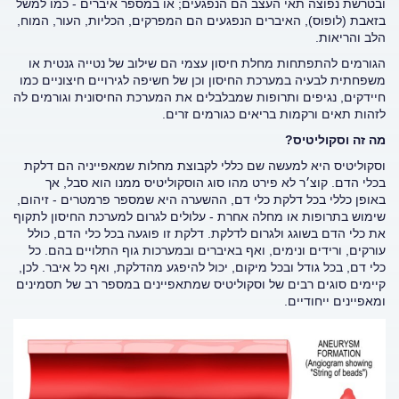
ובטרשת נפוצה תאי העצב הם הנפגעים; או במספר איברים - כמו למשל
בזאבת (לופוס), האיברים הנפגעים הם המפרקים, הכליות, העור, המוח,
הלב והריאות.
הגורמים להתפתחות מחלת חיסון עצמי הם שילוב של נטייה גנטית או
משפחתית לבעיה במערכת החיסון וכן של חשיפה לגירויים חיצוניים כמו
חיידקים, נגיפים ותרופות שמבלבלים את המערכת החיסונית וגורמים לה
לזהות תאים ורקמות בריאים כגורמים זרים.
מה זה וסקוליטיס?
וסקוליטיס היא למעשה שם כללי לקבוצת מחלות שמאפייניה הם דלקת
בכלי הדם. קוצ׳ר לא פירט מהו סוג הוסקוליטיס ממנו הוא סבל, אך
באופן כללי בכל דלקת כלי דם, ההשערה היא שמספר פרמטרים - זיהום,
שימוש בתרופות או מחלה אחרת - עלולים לגרום למערכת החיסון לתקוף
את כלי הדם בשוגג ולגרום לדלקת. דלקת זו פוגעה בכל כלי הדם, כולל
עורקים, ורידים ונימים, ואף באיברים ובמערכות גוף התלויים בהם. כל
כלי דם, בכל גודל ובכל מיקום, יכול להיפגע מהדלקת, ואף כל איבר. לכן,
קיימים סוגים רבים של וסקוליטיס שמתאפיינים במספר רב של תסמינים
ומאפיינים ייחודיים.