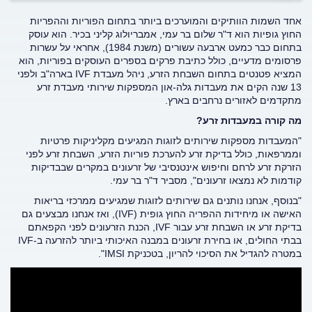
אחד השמות הוותיקים והמוערכים ביותר בתחום הפוריות וההפריות
החוץ גופיות הוא ד"ר שלום בר עמי, אמבריולוג קליני בכיר. הוא עוסק
בתחום כבר כמעט ארבעה עשורים (משנת 1984), אחראי על עשרות
פרסומים מדעיים, כולל כתיבת פרקים בספרים העוסקים בפוריות, הוא
המציא פטנטים בתחום השבחת הזרע, ניהל מעבדת IVF בארה"ב ולפני
13 שנה הקים את מעבדות גלה-און המספקות שירותי מעבדת זרע
מתקדמים לאזורים נרחבים בארץ.
מה קורה במעבדות זרע?
"המעבדות מספקות שירותים לזוגות המגיעים מקליניקות פרטיות
וממרפאות, כולל בדיקת זרע להערכת פוריות הזרע, השבחת זרע לפני
הזרקת זרע לרחם וחיפוש אינטנסיבי של זרעונים במקרים שבבדיקות
קודמות לא נמצאו זרעונים", מסביר ד"ר בר עמי.
"בנוסף, אנחנו נותנים גם שירותים לזוגות שמגיעים ממרכזי בריאות
האישה או מיחידות ההפריה החוץ גופית (IVF), ואז אנחנו מבצעים גם
בדיקת זרע או השבחת זרע עבור IVF, הכנת הזרעונים לפני הקפאתם
בבתי החולים, או בחירת זרעונים במבנה האיכותי ביותר להזרעה ב-IVF
במטרה להגדיל את הסיכוי להריון, בטכניקת IMSI".