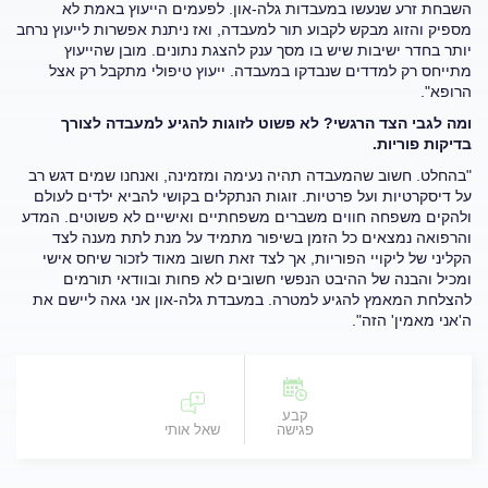
השבחת זרע שנעשו במעבדות גלה-און. לפעמים הייעוץ באמת לא
מספיק והזוג מבקש לקבוע תור למעבדה, ואז ניתנת אפשרות לייעוץ נרחב
יותר בחדר ישיבות שיש בו מסך ענק להצגת נתונים. מובן שהייעוץ
מתייחס רק למדדים שנבדקו במעבדה. ייעוץ טיפולי מתקבל רק אצל
הרופא".
ומה לגבי הצד הרגשי? לא פשוט לזוגות להגיע למעבדה לצורך
בדיקות פוריות.
"בהחלט. חשוב שהמעבדה תהיה נעימה ומזמינה, ואנחנו שמים דגש רב
על דיסקרטיות ועל פרטיות. זוגות הנתקלים בקושי להביא ילדים לעולם
ולהקים משפחה חווים משברים משפחתיים ואישיים לא פשוטים. המדע
והרפואה נמצאים כל הזמן בשיפור מתמיד על מנת לתת מענה לצד
הקליני של ליקויי הפוריות, אך לצד זאת חשוב מאוד לזכור שיחס אישי
ומכיל והבנה של ההיבט הנפשי חשובים לא פחות ובוודאי תורמים
להצלחת המאמץ להגיע למטרה. במעבדת גלה-און אני גאה ליישם את
ה'אני מאמין' הזה".
קבע
פגישה
שאל אותי