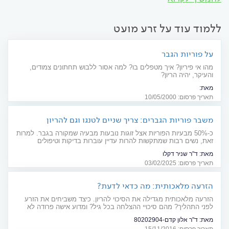
ללמוד עוד על זרע מועט
על פוריות הגבר
מהו אי פיריון? איך מטפלים בו? למה אסור ללבוש תחתונים צמודים,
והעיקר, יהיה הריון?
מאת:
כמות זרע נמוכה, בעייה בתכונות הזרע, בעיה בשפיכה, אבחון, טיפול ומניעה של
תאריך פרסום: 10/05/2000
אי פיריון. הכל בכתבה שלהלן
משבר פוריות הגברים: צריך שניים לטנגו וגם להריון
כ-50% מבעיות הפוריות אצל זוגות נובעות מבעיה שמקורה בגבר. למרות
זאת, נשים רבות שמתקשות להרות עדיין עוברות בדיקות וטיפולים
מתישים בעוד שבני זוגן נבדקים לעתים נדירות. ד"ר שניר דקלו, מומחה
מאת:
ד"ר שניר דקלו
להפרעות בתפקוד המיני ובפוריות הגבר, מסביר על הגורמים, הטיפולים
תאריך פרסום: 03/02/2025
והטעויות הנפוצות שזוגות עושים בדרך להריון
הזרעה מלאכותית: מה כדאי לדעת?
הזרעה מלאכותית מגדילה את הסיכוי להריון. כיצד משביחים את הזרע
לפני התהליך? מהם סיכויי ההצלחה בכל גיל? ומדוע אישה פרודה לא
יכולה להיעזר בתהליך?
מאת:
ד"ר אלון קדם-80202904