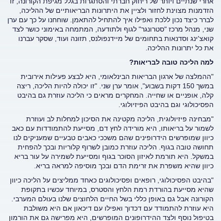
אחרי שנתיים ויותר של ריחוק חברתי והסתגרות בגלל מגיפת הקורונה, זו
הזדמנות מצוינת לחזור ולציין את היתרונות הבריאותיים של ההליכה,
לברר כיצד נכון ללכת ואפילו איך להתחיל להתאמן. שוחחנו על כך עם ערן
שני, מנהל מרכז "סטרונגר" לגוף ולתודעה, המתמחה באימוני כושר לצד
קואצ'ינג וסדנאות בתחומים של מיידנפולנס, תזונה ועוד, שסקר עברנו
את כל יתרונות ההליכה.
למה הליכה טובה לבריאות?
"ההמלצה של ארגון הבריאות הבינלאומי, היא לבצע פעילות אירובית
במשך 150 דקות בשבוע", אומר ערן שני. "זו יכולה להיות הליכה, ריצה
קלה, אופניים או שחייה. המחקרים מראים כי הליכה עוזרת גם בהיבט
הפסיכולוגי וגם בהיבט הפיזיולוגי.
"מבחינה פיזיולוגית, הליכה מקטינה את הסיכון למחלות לב ועוזרת
לשמור על בריאותו, היא מורידה לחץ דם, מסייעת להתמודדות עם כאב
כיוון שמופרשים הידרופינים שהם משככי כאבים טבעיים שמעניקים לנו
תחושה טובה בגוף. הליכה עוזרת כמובן לשרוף קלוריות ובכך להפחית
במשקל. היא תורמת לאיזון הסוכר בגוף ומסייעת לשמירה על עור בריא
כיוון שהיא משפרת את זרימת הדם ובכך מוסיפה למראה בריא.
"בהיבט הפסיכולוגי, רופאים ופסיכולוגים כאחד ממליצים על הליכה כיוון
שהיא מסייעת בהורדת רמת הלחץ והסטרס, במיוחד עכשיו בתקופת
הקורונה אבל גם באופן כללי בשל החיים הלחוצים שלנו בעולם המערבי.
היא עוזרת להתמודד עם דכדוך ואפילו עם דיכאון אם היא משולבת
בטיפול נוסף ולצד ההידרופונים המופרשים, היא מפרישה גם את הורמון