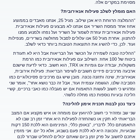
מסוימת במקרים אלה.
האם מומלץ לשלב פעילות אנאירובית?
"ההמלצה הרווחת היא אכן שילוב. מגיל 25, אנחנו מאבדים בממוצע
אחוז אחד ממסת השריר אם אנחנו לא מבצעים פעילות אנאירובית.
פעילות אנאירובית עוזרת לשמור על השריר ועל נפחו ולמנוע ממנו
להתנוון. אחרת מגיל 50 אנו עלולים לסבול מחולשה בשרירים, מנפילות
ועוד. לכן, כדי להשיג את התוצאות הטובות ביותר כדאי לשלב.
"ההליכה טובה לשמירה על הכושר ועל הבריאות אבל היא לא תעודת
ביטוח של 100 אחוז. השילוב עם פעילות אנאירובית כמו הרמת
משקולות, עבודה עם גומיות או TRX, הוא חשוב. כדאי לדעת שישנם
ארבעה מרכיבים פיזיים חשובים לשיפור הבריאות: פעילות אירובית,
אנאירובית, שינה ותזונה נכונה. מובן שיש גם מרכיבים פסיכולוגיים כמו
הסביבה שלנו, הגשמה עצמית ועוד, אבל זה כבר נושא אחר", אומר שני
ומדגיש כי חשוב לעשות התאמות אם יש מגבלה כמו כאבי ברכיים, קשיי
הליכה ובעיות נוספות כמו מחלה כלשהי.
כיצד נכון לבנות תכנית אימון להליכה?
שני שב ומזהיר כי חשוב להיוועץ עם מומחה או איש מקצוע אם המצב
הבריאותי לא תקין או כשהחזרה לפעילות היא אחרי זמן רב שבו לא
התאמנתם כלל. לדבריו, "באופן כללי, המינימום הוא ללכת 150 דקות
שבועיות, והכוונה היא לא ללכת פעם בשבוע, אלא כל יום. אני מזמין
אתכם לחשוב על פרק זמן ביום שאתם יכולים להחליט שברור לכם