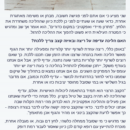
שני מציע כי אם אתם לפני פגישה חשובה, מבחן או משימה מאתגרת
אחרת, כדאי שעה או שעתיים לפני כן ללכת כיוון שההליכה משחררת את
הלחץ. "פתרון מיידי ואפקטיבי במקום כדורים", הוא אומר אך שב ומדגיש
כי המטרה העילאית היא פשוט להפוך את ההליכה להרגל.
האם הליכה עדיפה על ריצה ובאיזה קצב צריך ללכת?
"באופן כללי, ריצה עוזרת לשרוף יותר קלוריות ומפעילה יותר את הגוף
מאשר הליכה וזאת בהנחה שרצנו אותו הזמן שבו תכננו ללכת. כך שאם
רוצים לשרוף יותר קלוריות בחצי שעה נתונה, עדיף לרוץ. אבל אם אנחנו
בעודף משקל, ייתכן שמומלץ להתחיל בהליכה כי בעת ריצה יש יותר
עומס על המפרקים השונים. גם אם אנחנו נמצאים בתהליך של שיקום
שממנו כדאי לחזור בהדרגתיות לכושר – עדיף ללכת וכמובן, אם מדובר
בגיל השלישי או במי שסובל מחוסר יציבות כזו או אחרת.
"הקצב הרצוי הוא תמיד בהתאמה ליכולות האישיות. אולם, עדיף
שההליכה לא תהיה בקצב של טיול בקניון. כלל מנחה כדי לדעת שאנחנו
אכן פעילים וההליכה אפקטיבית, הוא לבדוק מהי רמת הקלות שבה
אנחנו יכולים לדבר. כדאי שהקצב טיפה יקשה עלינו לדבר בצורה רצופה -
כך אפשר לדעת שהקצב בינוני או מהיר והגוף אכן מתאמץ".
שני מדגיש כי מי שסובל ממחלה כלשהי, לחץ דם גבוה, או מגבלה אחרת,
מוכרח להתייעץ עם רופא קודם לכן כיוון שאסור לעבור רמת דופק