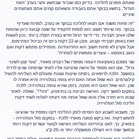
שאתם מפנים להליכה. בדיוק כמו שברור שבתשע וחצי בערב 'האח
הגדול', בתשע בבוקר אתם בעבודה וכשאתם קמים אתם מצחצחים
שיניים.
"זה פחות משנה אם תצאו להליכה בבוקר או בערב, למרות שעדיף
בבוקר. מה שיותר חשוב הוא לנסות להקפיד על שעה קבועה כיוון שהמוח
שלנו אוהב תבניות. כדי לייצר הרגל חדש בצורה הקלה ביותר, נכון לעשות
זאת באופן תבניתי וקבוע. מובן ש-22 דקות ביום זה כביכול המינימום,
אבל עקרון לא פחות חשוב הוא ההדרגתיות. מתחילים מחמש דקות ואם
כואב באמצע – עוצרים וממשיכים למחרת".
שני מסכם באמצעות דוגמה מספרו של רוברט מאורר, "צעד קטן לשינוי
גדול", שם הוא מספר על אישה שהגיעה אליו לאחר שניסתה שנים לרדת
במשקל. הלכה לרופאים, ניסתה שיטות שונות ומעולם לא הצליחה להשיל
קילוגרמים. הוא שאל אותה האם היא צופה בטלוויזיה והיא אמרה לו
שכן. הוא שאל האם היא מוכנה, בזמן שהיא צופה בטלוויזיה, ללכת
במקום למשך דקה. האישה הביטה בו בתימהון. "זהו?!", שאלה. לאחר
שבוע היא חזרה אליו והוא שאל אותה מה דעתה לעלות לשתי דקות
הליכה מול הטלוויזיה.
כך, משבוע לשבוע הם הוסיפו לזמן ההליכה דקה נוספת עד שהגיעו
לחמש דקות. ואז ביקש ממנה מאורר ללכת - במקום מול הטלוויזיה -
בפארק. כך, לאט ובהדרגה הצליחה האישה לצעוד עשרים דקות ויותר
ובמשך שנה היא השילה ממשקלה יותר מ–20 ק"ג.
"הליכה היא חשובה לאינספור היבטים פיזיים ונפשיים, אולם המסר הוא