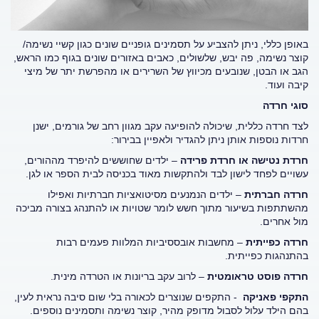
באופן כללי, ניתן להצביע על תסמינים גופניים שונים כגון קשיי נשימה/
קוצר נשימה, פה יבש, שלשולים, כאבים באזורים שונים בגוף כמו הראש,
הגב או הבטן, שנובעים מכיווץ של השרירים או מהפרשת יתר של מיצי
קיבה ועוד.
סוגי חרדה
לצד חרדה כללית, שיכולה להופיעה עקב מגוון רחב של גורמים, ישנן
חרדות נוספות אותן ניתן להגדיר ולאפיין בבירור:
חרדת נטישה או חרדת פרידה
– ילדים שחוששים להיפרד מההורים,
עשויים לפחד לישון לבד ולהתקשות מאוד בכניסה לבית הספר או לגן.
חרדה חברתית
– ילדים הנמנעים מסיטואציות חברתיות ואפילו
מהשתתפות בשיעור מתוך חשש לומר שטויות או להתנהג בצורה מביכה
מול אחרים.
חרדה כפייתית
– מחשבות אובססיביות המלוות פעמים רבות
בהתנהגות כפייתית.
חרדה פוסט טראומטית
– לרוב עקב בריונות או הטרדה מינית.
התקפי פאניקה
- התקפים שנוצרים לכאורה בלי שום סיבה נראית לעין,
בהם הילד עלול לסבול מדופק מהיר, קוצר נשימה ותסמינים נוספים.