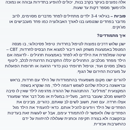
אלה נפוצים בעיקר בקרב בנות, יכולים להופיע בתדירות גבוהה או נמוכה
ולהימשך מספר דקות עד שעות.
פוביות –
בגילאי 3-4 ילדים מתחילים לפחד מדברים מסוימים, לרוב
מדובר בפחדים שנטמעו בנו לאורך האבולוציה כמו פחד מעכבישים או
מג'וקים.
איך מתמודדים?
ישנן שלוש דרכים נפוצות לטיפול בחרדות: טיפול פסיכולוגי, בו מנסה
המטפל באמצעות משחק ו/או דיבור למצוא את הבסיס לחרדות; CBT
–
שיטה שמלמדת את הילדים לא לפחד באמצעות תרגילים - לדוגמה אם
הילד מפחד מכלבים, התרגילים יכללו התקרבות הדרגתית לכלב, ליטוף
בשלב מסוים ועוד
; וטיפול תרופתי כגון כדורי הרגעה או תרופות הפועלות
על מערכות החירום של הגוף.
להורים ישנו מקום משמעותי בהתמודדות של הילד עם חרדות, בראש
ובראשונה ביכולת שלהם לשמש דוגמה לילד, מה שנקרא בשפה
המקצועית "מודלינג". ההתנהגות של ההורה מדגימה לילד שאין לו סיבה
לחשוש מכלב שעובר ברחוב, מעלייה במעלית או מכל דבר אחר שמעורר
אצלו חרדה. עם זאת, חשוב לשים לב שאתם, כהורים, מבינים את
הפחדים של הילד ויודעים להכיל אותם. כדאי להעמיד את הילד מול
הפחדים שלו ולאפשר לו להתמודד עימם, אבל יש לעשות זאת בעדינות
ובהקשבה ולא בצורה תקיפה וכוחנית שעלולה להיחוות על ידם
כהתערבות אכזרית.