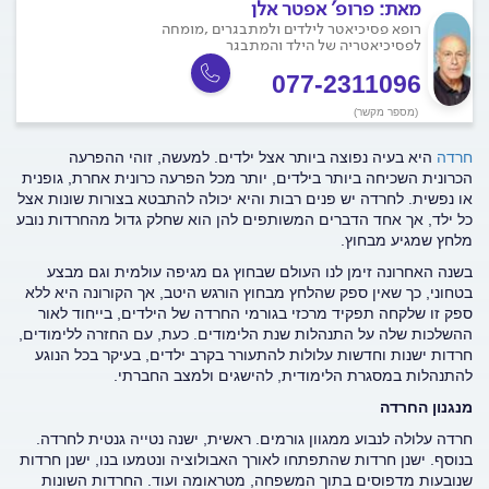
מאת:
פרופ' אפטר אלן
רופא פסיכיאטר לילדים ולמתבגרים ,מומחה
לפסיכיאטריה של הילד והמתבגר
077-2311096
(מספר מקשר)
חרדה
היא בעיה נפוצה ביותר אצל ילדים. למעשה, זוהי ההפרעה
הכרונית השכיחה ביותר בילדים, יותר מכל הפרעה כרונית אחרת, גופנית
או נפשית. לחרדה יש פנים רבות והיא יכולה להתבטא בצורות שונות אצל
כל ילד, אך אחד הדברים המשותפים להן הוא שחלק גדול מהחרדות נובע
מלחץ שמגיע מבחוץ.
בשנה האחרונה זימן לנו העולם שבחוץ גם מגיפה עולמית וגם מבצע
בטחוני, כך שאין ספק שהלחץ מבחוץ הורגש היטב, אך הקורונה היא ללא
ספק זו שלקחה תפקיד מרכזי בגורמי החרדה של הילדים, בייחוד לאור
ההשלכות שלה על התנהלות שנת הלימודים. כעת, עם החזרה ללימודים,
חרדות ישנות וחדשות עלולות להתעורר בקרב ילדים, בעיקר בכל הנוגע
להתנהלות במסגרת הלימודית, להישגים ולמצב החברתי.
מנגנון החרדה
חרדה עלולה לנבוע ממגוון גורמים. ראשית, ישנה נטייה גנטית לחרדה.
בנוסף. ישנן חרדות שהתפתחו לאורך האבולוציה ונטמעו בנו, ישנן חרדות
שנובעות מדפוסים בתוך המשפחה, מטראומה ועוד. החרדות השונות