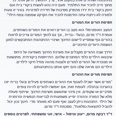
מחנך חייב להכיר את התלמיד. פעם היה נהוג לעשות ביקורי בית ועם
הזמן ביקורי בית ירדו מהפרק מסיבות של חדירה לפרטיות. בעיני זו טעות
ולמורה לא ניתנת עתה הזדמנות להכיר את הקרקע שממנה צמח הילד".
תפיסת הורים את המורים
המצב האופטימלי הוא מצב בו הורים רואים את המורים כשותפים,
אומרת ד"ר מרום, כבעלי –ברית , וכך גם להפך המורים צריכים לראות
בהורים גוף שמסייע ליישום החינוך ושינויי ההתנהגות המתבקשים למען
הגשמת היעדים החינוכיים.
הדרך שבה ההורים מקבלים את מערכת החינוך משפיעה על היחס
שיבטאו הילדים כלפי המחנכים שלהם. התייחסות ביקורתית, מתנשאת
או מנוכרת של ההורים למורים ולגננות מהווה מודל חיקוי לילדים.
הילדים הם מראה שלנו והם יחקו אותנו בהתנהגותם.
תפיסת מורים את ההורים
"מורים אשר ישכילו לעטוף את ההורים כשותפים פעילים ובעלי ברית יזכו
בהערכה ובהכלה. לעומת זאת, אם יאפשרו להורים להיות צופים
פסיביים או שקופים, אין סיכוי שתוגשם משימת החינוך. שיתוף פעולה
מלא של המורה וההורה יסייע משמעותית לבריאות הנפשית והרוחנית
של הילד. התנהגות ניתן לעצב ואף פעם לא מאוחר מדי. חינוך נכון יכול
להוביל לתוצאות נפלאות", מסכמת ד"ר מרום.
ד"ר רבקה מרום, ייעוץ וטיפול – אישי, זוגי ומשפחתי. לפרטים נוספים