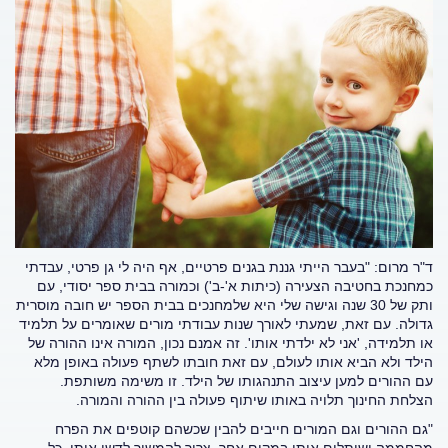
ד"ר מרום: "בעבר הייתי גננת בגנים פרטיים, אף היה לי גן פרטי, עבדתי
כמחנכת בחטיבה הצעירה (כיתות א'-ב') וכמורה בבית ספר יסודי, עם
ותק של 30 שנה וגישה שלי היא שלמחנכים בבית הספר יש חובה מוסרית
גדולה. עם זאת, שמעתי לאורך שנות עבודתי מורים שאומרים על תלמיד
או תלמידה, 'אני לא ילדתי אותו'. זה אמנם נכון, המורה אינו ההורה של
הילד ולא הביא אותו לעולם, עם זאת חובתו לשתף פעולה באופן מלא
עם ההורים למען עיצוב התנהגותו של הילד. זו משימה משותפת.
הצלחת החינוך תלויה באותו שיתוף פעולה בין ההורה והמורה.
"גם ההורים וגם המורים חייבים להבין שכשהם קוטפים את הפרח
מהחממה ושותלים אותו במקום אחר, צריך להמשיך לדשן אותו. כל