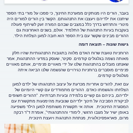
בעבר, הורים היו מנותקים ממערכת החינוך, כי סמכו על מורי בתי הספר
שיחנכו את ילדיהם ויעצבו את התנהגותם. הקשר בין הורים למורים היה
מינורי והתרחש בדרך כלל במצבים שבהם המורה זעק לשיתוף פעולה
בעקבות בעיות התנהגות של התלמיד. אולם, בשנים האחרונות גם
ההורים מבינים שקשר עם בית הספר הוא חובה למען הצלחת הילד.
גישות שונות – תוצאה דומה
הרוחניות טוענת שרוח האדם מלווה בתגובות התנהגותיות שהיו חלק
מאותה נשמה בגלגולים קודמים. סקינר, שעסק במדעי ההתנהגות, אמר
שאנחנו מובלים בהתנהגות שלנו על ידי מאוויים פנימיים, אותם מאוויים
פנימיים מוסברים ברוחניות כגירויים שהנשמה שלנו הביאה איתה
מגלגולים קודמים.
עם זאת, להורים אחריות מכרעת על עיצוב התנהגותו של ילדם למען
הצלחתו והגשמתו כאדם. ההורים מתמודדים עם קשיי היומיום של
ילדיהם, ביניהם גם קשיים בלמידה ובעיות חברתיות. "ההורים חשופים
לביקורת הסביבה על חינוך ילדיהם שנובעת מהימנעות מתקשורת עם
המסגרת החינוכית. אותה אי תקשורת משותפת למען הילד משפיעה
באופן ישיר על מצבו הרגשי, לימודי וההתנהגותי", אומרת ד"ר רבקה
מרום, פאראפסיכולוגית, מנתחת התנהגות ויועצת חינוכית.